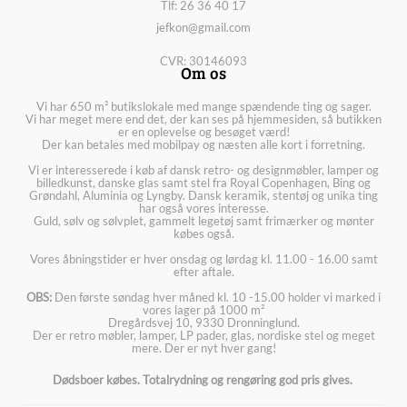
Tlf: 26 36 40 17
jefkon@gmail.com
CVR: 30146093
Om os
Vi har 650 m² butikslokale med mange spændende ting og sager.
Vi har meget mere end det, der kan ses på hjemmesiden, så butikken
er en oplevelse og besøget værd!
Der kan betales med mobilpay og næsten alle kort i forretning.
Vi er interesserede i køb af dansk retro- og designmøbler, lamper og
billedkunst, danske glas samt stel fra Royal Copenhagen, Bing og
Grøndahl, Aluminia og Lyngby. Dansk keramik, stentøj og unika ting
har også vores interesse.
Guld, sølv og sølvplet, gammelt legetøj samt frimærker og mønter
købes også.
Vores åbningstider er hver onsdag og lørdag kl. 11.00 - 16.00 samt
efter aftale.
OBS:
Den første søndag hver måned kl. 10 -15.00 holder vi marked i
vores lager på 1000 m²
Dregårdsvej 10, 9330 Dronninglund.
Der er retro møbler, lamper, LP pader, glas, nordiske stel og meget
mere. Der er nyt hver gang!
Dødsboer købes. Totalrydning og rengøring god pris gives.