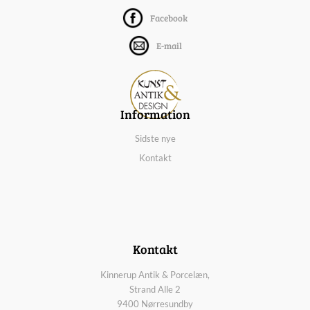
Facebook
E-mail
Information
Sidste nye
Kontakt
Kontakt
Kinnerup Antik & Porcelæn,
Strand Alle 2
9400 Nørresundby