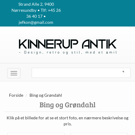
Strand Alle 2, 9400
Nørresundby • Tlf: +45 26
36 40 17 •
jefkon@gmail.com
Toggle
navigation
Forside
Bing og Grøndahl
Bing og Grøndahl
Klik på et billede for at se et stort foto, en nærmere beskrivelse og
pris.