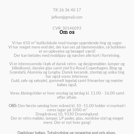
Tlf: 26 36 40 17
jefkon@gmail.com
CVR: 30146093
Om os
Vi har 650 m² butikslokale med mange spændende ting og sager.
Vi har meget mere end det, der kan ses på hjemmesiden, så butikken
er en oplevelse og besøget værd!
Der kan betales med mobilpay og næsten alle kort i forretning.
Vi er interesserede i køb af dansk retro- og designmøbler, lamper og
billedkunst, danske glas samt stel fra Royal Copenhagen, Bing og
Grøndahl, Aluminia og Lyngby. Dansk keramik, stentøj og unika ting
har også vores interesse.
Guld, sølv og sølvplet, gammelt legetøj samt frimærker og mønter
købes også.
Vores åbningstider er hver onsdag og lørdag kl. 11.00 - 16.00 samt
efter aftale.
OBS:
Den første søndag hver måned kl. 10 -15.00 holder vi marked i
vores lager på 1000 m²
Dregårdsvej 10, 9330 Dronninglund.
Der er retro møbler, lamper, LP pader, glas, nordiske stel og meget
mere. Der er nyt hver gang!
Dødsboer købes. Totalrydning og rengøring god pris gives.