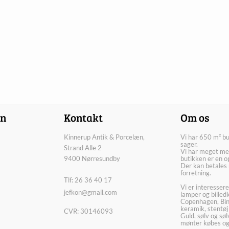
on
Kontakt
Om os
Kinnerup Antik & Porcelæn,
Vi har 650 m² b
sager.
Strand Alle 2
Vi har meget me
9400 Nørresundby
butikken er en o
Der kan betales 
forretning.
Tlf: 26 36 40 17
Vi er interesser
jefkon@gmail.com
lamper og billed
Copenhagen, Bin
keramik, stentøj
CVR: 30146093
Guld, sølv og sø
mønter købes og