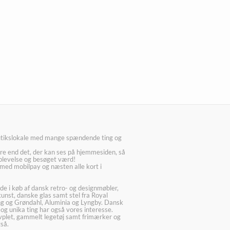
utikslokale med mange spændende ting og
re end det, der kan ses på hjemmesiden, så
plevelse og besøget værd!
med mobilpay og næsten alle kort i
ede i køb af dansk retro- og designmøbler,
kunst, danske glas samt stel fra Royal
g og Grøndahl, Aluminia og Lyngby. Dansk
 og unika ting har også vores interesse.
lvplet, gammelt legetøj samt frimærker og
så.