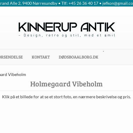
trand Alle 2, 9400 Nørresundby • Tlf: +45 26 36 40 17 • jefkon@gmail.c
´
ORSENDELSE
KONTAKT
DØDSBOAALBORG.DK
ard Vibeholm
Holmegaard Vibeholm
Klik på et billede for at se et stort foto, en nærmere beskrivelse og pris.