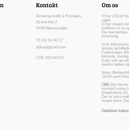
on
Kontakt
Om os
Kinnerup Antik & Porcelæn,
Vi har 650 m² b
sager.
Strand Alle 2
Vi har meget me
9400 Nørresundby
butikken er en o
Der kan betales 
forretning.
Tlf: 26 36 40 17
Vi er interesser
jefkon@gmail.com
lamper og billed
Copenhagen, Bin
keramik, stentøj
CVR: 30146093
Guld, sølv og sø
mønter købes og
Vores åbningstid
16.00 samt efter
OBS:
Den første 
marked i vores 
Dregårdsvej 10,
Der er retro møbl
meget mere. Der
Dødsboer købes. 