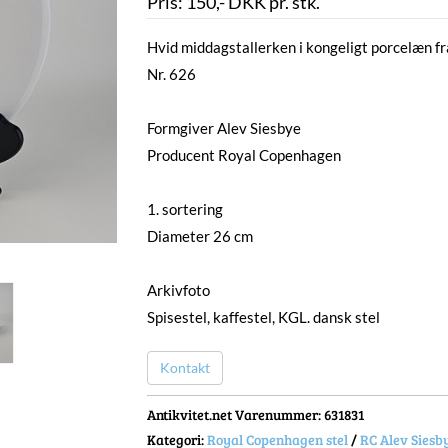
Pris:
150
,-
DKK
pr. stk.
Hvid middagstallerken i kongeligt porcelæn fr
Nr. 626
Formgiver Alev Siesbye
Producent Royal Copenhagen
1. sortering
Diameter 26 cm
Arkivfoto
Spisestel, kaffestel, KGL. dansk stel
Kontakt
Antikvitet.net Varenummer
: 631831
Kategori:
Royal Copenhagen stel
/
RC Alev Siesb