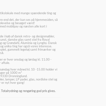
utikslokale med mange spændende ting og
re end det, der kan ses på hjemmesiden, så
plevelse og besøget værd!
med mobilpay og næsten alle kort i
ede i køb af dansk retro- og designmøbler,
kunst, danske glas samt stel fra Royal
g og Grøndahl, Aluminia og Lyngby. Dansk
 og unika ting har også vores interesse.
lvplet, gammelt legetøj samt frimærker og
så.
er er hver onsdag og lørdag kl. 11.00 -
 aftale.
søndag hver måned kl. 10 -15.00 holder vi
lager på 1000 m²
 9330 Dronninglund.
er, lamper, LP pader, glas, nordiske stel og
 er nyt hver gang!
Totalrydning og rengøring god pris gives.