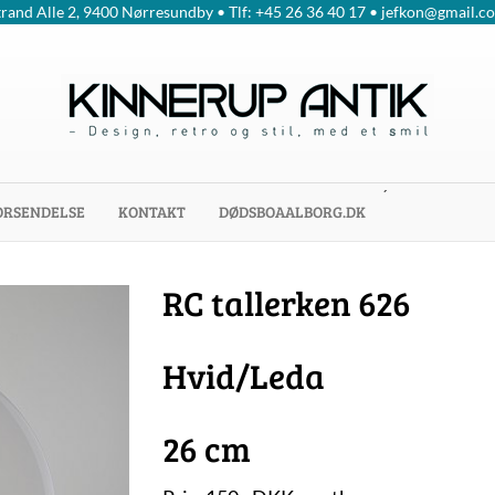
trand Alle 2, 9400 Nørresundby • Tlf: +45 26 36 40 17 • jefkon@gmail.c
´
ORSENDELSE
KONTAKT
DØDSBOAALBORG.DK
RC tallerken 626
Hvid/Leda
26 cm