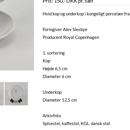
Pris:
150
,-
DKK
pr. sæt
Hvid kop og underkop i kongeligt porcelæn fra
Formgiver Alev Siesbye
Producent Royal Copenhagen
1. sortering
Kop
Højde 6,5 cm
Diameter 6 cm
Underkop
Diameter 12,5 cm
Arkivfoto
Spisestel, kaffestel, KGL. dansk stel