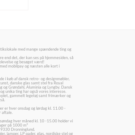
utikslokale med mange spændende ting og
re end det, der kan ses på hjemmesiden, så
plevelse og besøget værd!
med mobilpay og næsten alle kort i
ede i køb af dansk retro- og designmøbler,
kunst, danske glas samt stel fra Royal
g og Grøndahl, Aluminia og Lyngby. Dansk
 og unika ting har også vores interesse.
lvplet, gammelt legetøj samt frimærker og
så.
er er hver onsdag og lørdag kl. 11.00 -
 aftale.
søndag hver måned kl. 10 -15.00 holder vi
lager på 1000 m²
 9330 Dronninglund.
er, lamper, LP pader, glas, nordiske stel og