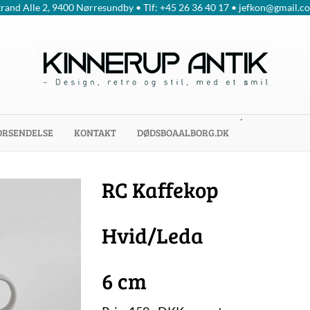
trand Alle 2, 9400 Nørresundby • Tlf: +45 26 36 40 17 • jefkon@gmail.c
´
ORSENDELSE
KONTAKT
DØDSBOAALBORG.DK
RC Kaffekop
Hvid/Leda
6 cm