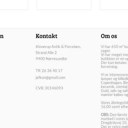
on
Kontakt
Om os
Kinnerup Antik & Porcelæn,
Vi har 650 m² b
sager.
Strand Alle 2
Vi har meget me
9400 Nørresundby
butikken er en o
Der kan betales 
forretning.
Tlf: 26 36 40 17
Vi er interesser
jefkon@gmail.com
lamper og billed
Copenhagen, Bin
keramik, stentøj
CVR: 30146093
Guld, sølv og sø
mønter købes og
Vores åbningstid
16.00 samt efter
OBS:
Den første 
marked i vores 
Dregårdsvej 10,
Der er retro møbl