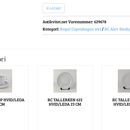
Kontakt
Antikvitet.net Varenummer
: 629678
Kategori:
Royal Copenhagen stel
/
RC Alev Siesb
ri
P HVID/LEDA
RC TALLERKEN 622
RC TALLE
 CM
HVID/LEDA 23 CM
HVID/LE