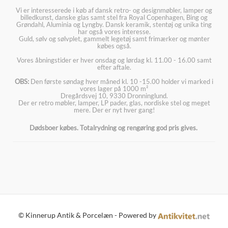
Vi er interesserede i køb af dansk retro- og designmøbler, lamper og
billedkunst, danske glas samt stel fra Royal Copenhagen, Bing og
Grøndahl, Aluminia og Lyngby. Dansk keramik, stentøj og unika ting
har også vores interesse.
Guld, sølv og sølvplet, gammelt legetøj samt frimærker og mønter
købes også.
Vores åbningstider er hver onsdag og lørdag kl. 11.00 - 16.00 samt
efter aftale.
OBS:
Den første søndag hver måned kl. 10 -15.00 holder vi marked i
vores lager på 1000 m²
Dregårdsvej 10, 9330 Dronninglund.
Der er retro møbler, lamper, LP pader, glas, nordiske stel og meget
mere. Der er nyt hver gang!
Dødsboer købes. Totalrydning og rengøring god pris gives.
© Kinnerup Antik & Porcelæn - Powered by