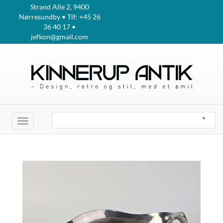
Strand Alle 2, 9400
Nørresundby • Tlf: +45 26
36 40 17 •
jefkon@gmail.com
Toggle
navigation