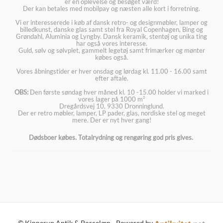
er en oplevelse og besøget værd!
Der kan betales med mobilpay og næsten alle kort i forretning.
Vi er interesserede i køb af dansk retro- og designmøbler, lamper og
billedkunst, danske glas samt stel fra Royal Copenhagen, Bing og
Grøndahl, Aluminia og Lyngby. Dansk keramik, stentøj og unika ting
har også vores interesse.
Guld, sølv og sølvplet, gammelt legetøj samt frimærker og mønter
købes også.
Vores åbningstider er hver onsdag og lørdag kl. 11.00 - 16.00 samt
efter aftale.
OBS:
Den første søndag hver måned kl. 10 -15.00 holder vi marked i
vores lager på 1000 m²
Dregårdsvej 10, 9330 Dronninglund.
Der er retro møbler, lamper, LP pader, glas, nordiske stel og meget
mere. Der er nyt hver gang!
Dødsboer købes. Totalrydning og rengøring god pris gives.
© Kinnerup Antik & Porcelæn - Powered by