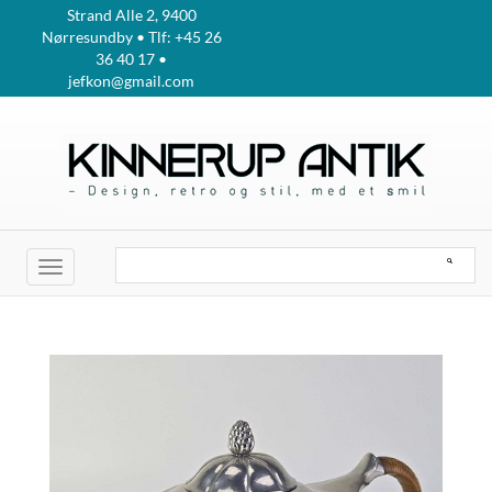
Strand Alle 2, 9400
Nørresundby • Tlf: +45 26
36 40 17 •
jefkon@gmail.com
Toggle
navigation