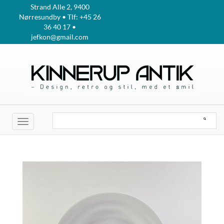
Strand Alle 2, 9400
Nørresundby • Tlf: +45 26
36 40 17 •
jefkon@gmail.com
Toggle
navigation