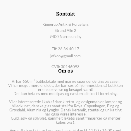
Kontakt
Kinnerup Antik & Porcelæn,
Strand Alle 2
9400 Nørresundby
Tlf: 26 36 40 17
jefkon@gmail.com
CVR: 30146093
Om os
Vi har 650 m² butikslokale med mange spændende ting og sager.
Vi har meget mere end det, der kan ses på hjemmesiden, så butikken
er en oplevelse og besøget værd!
Der kan betales med mobilpay og næsten alle kort i forretning.
Vi er interesserede i køb af dansk retro- og designmøbler, lamper og
billedkunst, danske glas samt stel fra Royal Copenhagen, Bing og
Grøndahl, Aluminia og Lyngby. Dansk keramik, stentøj og unika ting
har også vores interesse.
Guld, sølv og sølvplet, gammelt legetøj samt frimærker og mønter
købes også.
Vores åbningstider er hver onsdag og lørdag kl. 11.00 - 16.00 samt