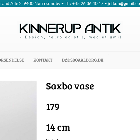
trand Alle 2, 9400 Nørresundby • Tlf: +45 26 36 40 17 • jefkon@gmail.c
´
ORSENDELSE
KONTAKT
DØDSBOAALBORG.DK
Saxbo vase
179
14 cm