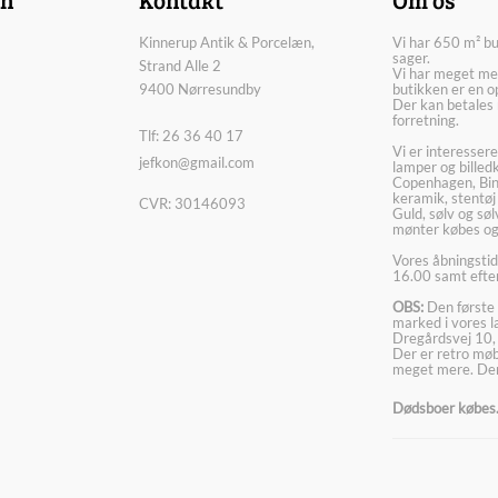
Kinnerup Antik & Porcelæn,
Vi har 650 m² b
sager.
Strand Alle 2
Vi har meget me
9400 Nørresundby
butikken er en o
Der kan betales 
forretning.
Tlf: 26 36 40 17
Vi er interesser
jefkon@gmail.com
lamper og billed
Copenhagen, Bin
keramik, stentøj
CVR: 30146093
Guld, sølv og sø
mønter købes og
Vores åbningstid
16.00 samt efter
OBS:
Den første 
marked i vores 
Dregårdsvej 10,
Der er retro møbl
meget mere. Der
Dødsboer købes. 