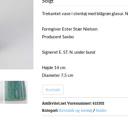
Solgt
Trekantet vase i stentøj med blågrøn glasur. N
Formgiver Ester Stær Nielsen
Producent Saxbo
Signeret E. ST. N. under bund
Højde 14 cm
Diameter 7,5 cm
Kontakt
Antikvitet.net Varenummer
: 615202
Kategori:
Keramik og stentøj
/
Saxbo