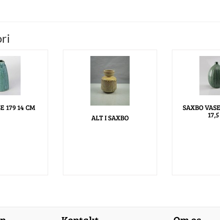
ri
E 179 14 CM
SAXBO VASE
17,
ALT I SAXBO
on
Kontakt
Om os