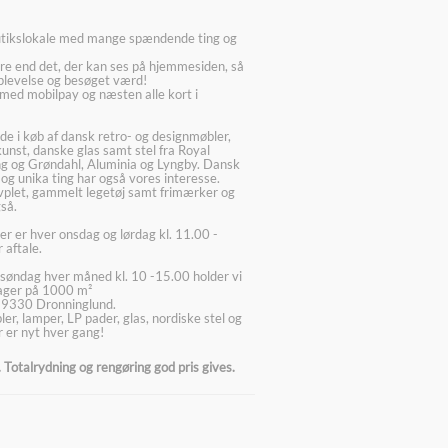
utikslokale med mange spændende ting og
re end det, der kan ses på hjemmesiden, så
plevelse og besøget værd!
med mobilpay og næsten alle kort i
ede i køb af dansk retro- og designmøbler,
kunst, danske glas samt stel fra Royal
g og Grøndahl, Aluminia og Lyngby. Dansk
 og unika ting har også vores interesse.
lvplet, gammelt legetøj samt frimærker og
så.
er er hver onsdag og lørdag kl. 11.00 -
 aftale.
søndag hver måned kl. 10 -15.00 holder vi
lager på 1000 m²
 9330 Dronninglund.
er, lamper, LP pader, glas, nordiske stel og
 er nyt hver gang!
Totalrydning og rengøring god pris gives.