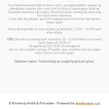
Vi er interesserede i køb af dansk retro- og designmøbler, lamper og
billedkunst, danske glas samt stel fra Royal Copenhagen, Bing og
Grøndahl, Aluminia og Lyngby. Dansk keramik, stentøj og unika ting
har også vores interesse.
Guld, sølv og sølvplet, gammelt legetøj samt frimærker og mønter
købes også.
Vores åbningstider er hver onsdag og lørdag kl. 11.00 - 16.00 samt
efter aftale.
OBS:
Den første søndag hver måned kl. 10 -15.00 holder vi marked i
vores lager på 1000 m²
Dregårdsvej 10, 9330 Dronninglund.
Der er retro møbler, lamper, LP pader, glas, nordiske stel og meget
mere. Der er nyt hver gang!
Dødsboer købes. Totalrydning og rengøring god pris gives.
© Kinnerup Antik & Porcelæn - Powered by