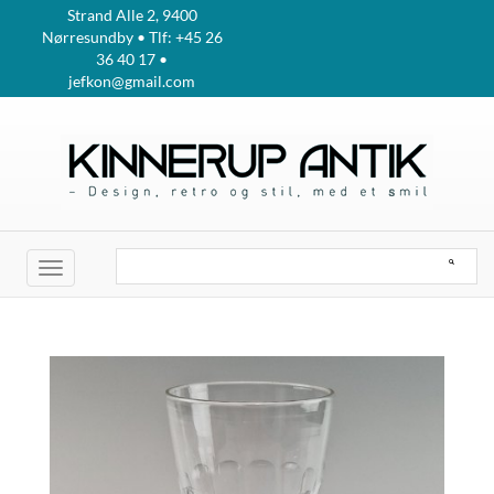
Strand Alle 2, 9400
Nørresundby • Tlf: +45 26
36 40 17 •
jefkon@gmail.com
Toggle
navigation