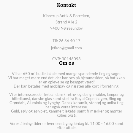
Kontakt
Kinnerup Antik & Porcelæn,
Strand Alle 2
9400 Nørresundby
Tlf: 26 36 40 17
jefkon@gmail.com
CVR: 30146093
Om os
Vi har 650 m² butikslokale med mange spændende ting og sager.
Vi har meget mere end det, der kan ses på hjemmesiden, så butikken
er en oplevelse og besøget værd!
Der kan betales med mobilpay og næsten alle kort i forretning.
Vi er interesserede i køb af dansk retro- og designmøbler, lamper og
billedkunst, danske glas samt stel fra Royal Copenhagen, Bing og
Grøndahl, Aluminia og Lyngby. Dansk keramik, stentøj og unika ting
har også vores interesse.
Guld, sølv og sølvplet, gammelt legetøj samt frimærker og mønter
købes også.
Vores åbningstider er hver onsdag og lørdag kl. 11.00 - 16.00 samt
efter aftale.