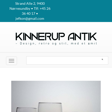
Strand Alle 2, 9400
Nørresundby • Tlf: +45 26
36 40 17 •
jefkon@gmail.com
Toggle
navigation