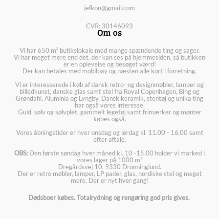
jefkon@gmail.com
CVR: 30146093
Om os
Vi har 650 m² butikslokale med mange spændende ting og sager.
Vi har meget mere end det, der kan ses på hjemmesiden, så butikken
er en oplevelse og besøget værd!
Der kan betales med mobilpay og næsten alle kort i forretning.
Vi er interesserede i køb af dansk retro- og designmøbler, lamper og
billedkunst, danske glas samt stel fra Royal Copenhagen, Bing og
Grøndahl, Aluminia og Lyngby. Dansk keramik, stentøj og unika ting
har også vores interesse.
Guld, sølv og sølvplet, gammelt legetøj samt frimærker og mønter
købes også.
Vores åbningstider er hver onsdag og lørdag kl. 11.00 - 16.00 samt
efter aftale.
OBS:
Den første søndag hver måned kl. 10 -15.00 holder vi marked i
vores lager på 1000 m²
Dregårdsvej 10, 9330 Dronninglund.
Der er retro møbler, lamper, LP pader, glas, nordiske stel og meget
mere. Der er nyt hver gang!
Dødsboer købes. Totalrydning og rengøring god pris gives.