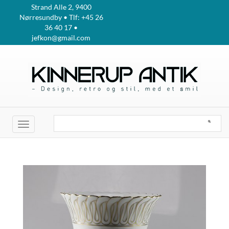
Strand Alle 2, 9400
Nørresundby • Tlf: +45 26
36 40 17 •
jefkon@gmail.com
Toggle
navigation