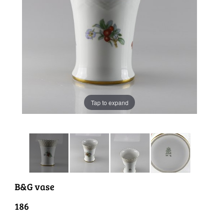
Tap to expand
B&G vase
186