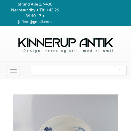
Strand Alle 2, 9400
Nørresundby • Tlf: +45 26
36 40 17 •
jefkon@gmail.com
Toggle
navigation