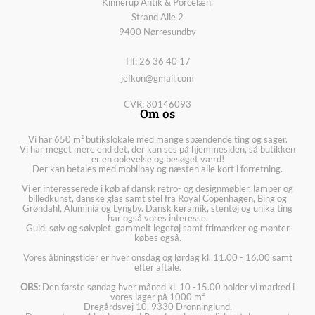
Kinnerup Antik & Porcelæn,
Strand Alle 2
9400 Nørresundby
Tlf: 26 36 40 17
jefkon@gmail.com
CVR: 30146093
Om os
Vi har 650 m² butikslokale med mange spændende ting og sager.
Vi har meget mere end det, der kan ses på hjemmesiden, så butikken
er en oplevelse og besøget værd!
Der kan betales med mobilpay og næsten alle kort i forretning.
Vi er interesserede i køb af dansk retro- og designmøbler, lamper og
billedkunst, danske glas samt stel fra Royal Copenhagen, Bing og
Grøndahl, Aluminia og Lyngby. Dansk keramik, stentøj og unika ting
har også vores interesse.
Guld, sølv og sølvplet, gammelt legetøj samt frimærker og mønter
købes også.
Vores åbningstider er hver onsdag og lørdag kl. 11.00 - 16.00 samt
efter aftale.
OBS:
Den første søndag hver måned kl. 10 -15.00 holder vi marked i
vores lager på 1000 m²
Dregårdsvej 10, 9330 Dronninglund.