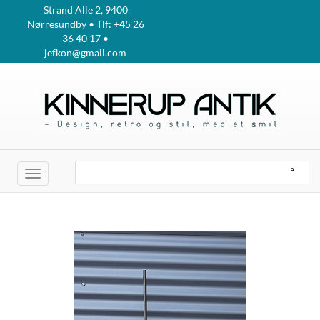
Strand Alle 2, 9400
Nørresundby • Tlf: +45 26
36 40 17 •
jefkon@gmail.com
Toggle
navigation