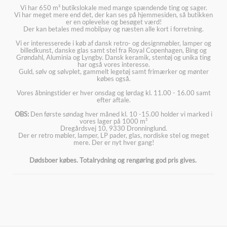
Vi har 650 m² butikslokale med mange spændende ting og sager.
Vi har meget mere end det, der kan ses på hjemmesiden, så butikken
er en oplevelse og besøget værd!
Der kan betales med mobilpay og næsten alle kort i forretning.
Vi er interesserede i køb af dansk retro- og designmøbler, lamper og
billedkunst, danske glas samt stel fra Royal Copenhagen, Bing og
Grøndahl, Aluminia og Lyngby. Dansk keramik, stentøj og unika ting
har også vores interesse.
Guld, sølv og sølvplet, gammelt legetøj samt frimærker og mønter
købes også.
Vores åbningstider er hver onsdag og lørdag kl. 11.00 - 16.00 samt
efter aftale.
OBS:
Den første søndag hver måned kl. 10 -15.00 holder vi marked i
vores lager på 1000 m²
Dregårdsvej 10, 9330 Dronninglund.
Der er retro møbler, lamper, LP pader, glas, nordiske stel og meget
mere. Der er nyt hver gang!
Dødsboer købes. Totalrydning og rengøring god pris gives.