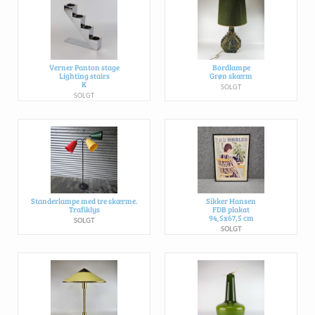
Verner Panton stage
Bordlampe
Lighting stairs
Grøn skærm
K
SOLGT
SOLGT
Standerlampe med tre skærme.
Sikker Hansen
Trafiklys
FDB plakat
94,5x67,5 cm
SOLGT
SOLGT