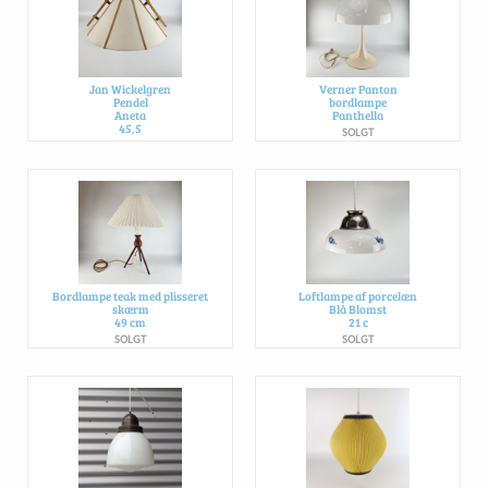
Jan Wickelgren
Verner Panton
Pendel
bordlampe
Aneta
Panthella
45,5
SOLGT
SOLGT
Bordlampe teak med plisseret
Loftlampe af porcelæn
skærm
Blå Blomst
49 cm
21 c
SOLGT
SOLGT