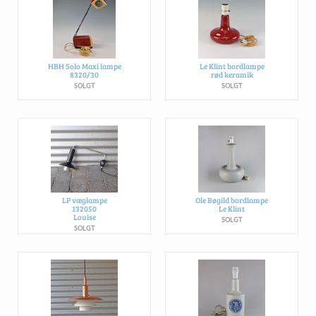
HBH Solo Maxi lampe
Le Klint bordlampe
8320/30
rød keramik
SOLGT
SOLGT
LP væglampe
Ole Bøgild bordlampe
132050
Le Klint
Louise
SOLGT
SOLGT