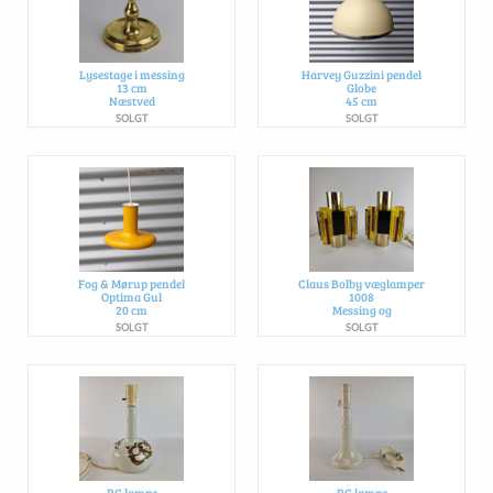
Lysestage i messing
Harvey Guzzini pendel
13 cm
Globe
Næstved
45 cm
SOLGT
SOLGT
Fog & Mørup pendel
Claus Bolby væglamper
Optima Gul
1008
20 cm
Messing og
SOLGT
SOLGT
RC lampe
RC lampe