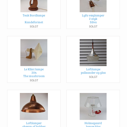
Teak Bordlampe
Lyfa væglamper
2 styk
Kandeformet
Silva
SOLGT
SOLGT
Le Klint lampe
Loftlampe
204
palisander og glas
The mushroom
SOLGT
SOLGT
Loftlamper
Holmegaard
skærm af kobber
lampe klar