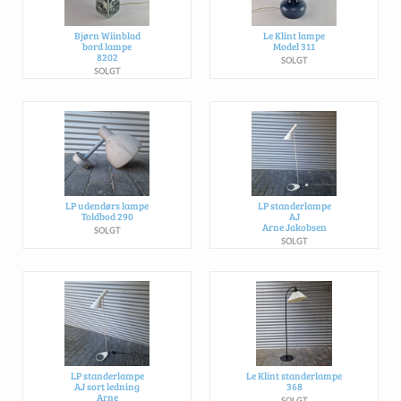
Bjørn Wiinblad
Le Klint lampe
bord lampe
Model 311
8202
SOLGT
SOLGT
LP udendørs lampe
LP standerlampe
Toldbod 290
AJ
Arne Jakobsen
SOLGT
SOLGT
LP standerlampe
Le Klint standerlampe
AJ sort ledning
368
Arne
SOLGT