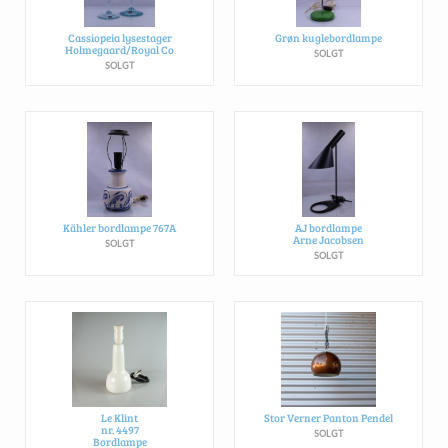
Cassiopeia lysestager
Grøn kuglebordlampe
Holmegaard/Royal Co
SOLGT
SOLGT
Kähler bordlampe 767A
AJ bordlampe
Arne Jacobsen
SOLGT
SOLGT
Le Klint
Stor Verner Panton Pendel
nr. 4497
SOLGT
Bordlampe