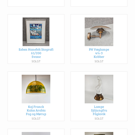
Esben Hanefelt litografi
PH Væglampe
61/200
4½-3
Svane
Kobber
SOLGT
SOLGT
Kaj Franck
Lampe
Kalas Arabia
Sjöjungfru
Fog og Mørup
Fåglavik
SOLGT
SOLGT