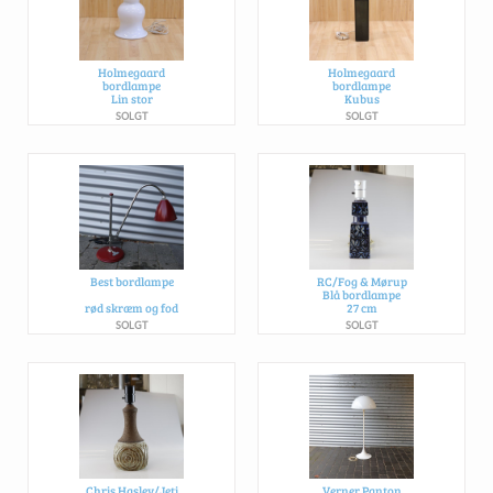
Holmegaard
Holmegaard
bordlampe
bordlampe
Lin stor
Kubus
SOLGT
SOLGT
Best bordlampe
RC/Fog & Mørup
Blå bordlampe
rød skræm og fod
27 cm
SOLGT
SOLGT
Chris Haslev/Jeti
Verner Panton