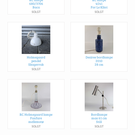
680/3706
4541
Baca
For Le Klint
SOLGT
SOLGT
Holmegaard
Desiree bordlampe
pendel
2010
Skagerrak
28 cm
SOLGT
SOLGT
RC Holmegaard lampe
Bordlampe
Fanfare
max 61 cm
mellemstø
Stål
SOLGT
SOLGT