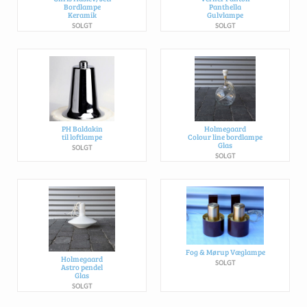
Bordlampe
Panthella
Keramik
Gulvlampe
SOLGT
SOLGT
PH Baldakin
Holmegaard
til loftlampe
Colour line bordlampe
Glas
SOLGT
SOLGT
Fog & Mørup Væglampe
Holmegaard
SOLGT
Astro pendel
Glas
SOLGT