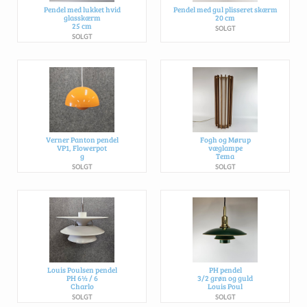
Pendel med lukket hvid
Pendel med gul plisseret skærm
glasskærm
20 cm
25 cm
SOLGT
SOLGT
Verner Panton pendel
Fogh og Mørup
VP1, Flowerpot
væglampe
g
Tema
SOLGT
SOLGT
Louis Poulsen pendel
PH pendel
PH 6½ / 6
3/2 grøn og guld
Charlo
Louis Poul
SOLGT
SOLGT