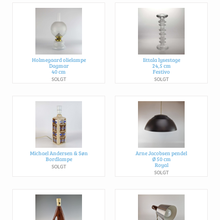
Holmegaard olielampe
Iittala lysestage
Dagmar
24,5 cm
40 cm
Festivo
SOLGT
SOLGT
Michael Andersen & Søn
Arne Jacobsen pendel
Bordlampe
Ø 50 cm
Royal
SOLGT
SOLGT