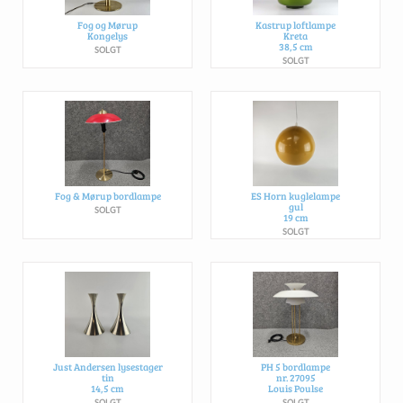
Fog og Mørup
Kastrup loftlampe
Kongelys
Kreta
38,5 cm
SOLGT
SOLGT
Fog & Mørup bordlampe
ES Horn kuglelampe
gul
SOLGT
19 cm
SOLGT
Just Andersen lysestager
PH 5 bordlampe
tin
nr. 27095
14,5 cm
Louis Poulse
SOLGT
SOLGT