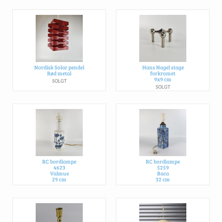
Nordisk Solar pendel
Hans Nagel stage
Rød metal
forkromet
9x9 cm
SOLGT
SOLGT
RC bordlampe
RC bordlampe
4623
5259
Valmue
Baca
29 cm
32 cm
SOLGT
SOLGT