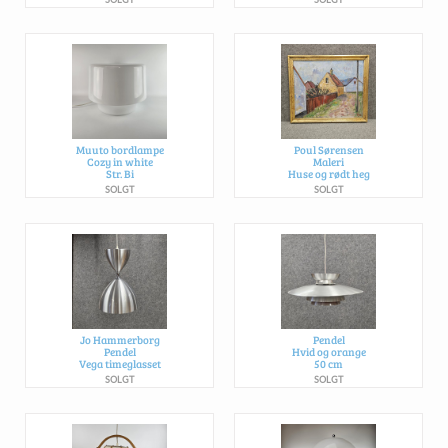
Muuto bordlampe
Poul Sørensen
Cozy in white
Maleri
Str. Bi
Huse og rødt heg
SOLGT
SOLGT
Jo Hammerborg
Pendel
Pendel
Hvid og orange
Vega timeglasset
50 cm
SOLGT
SOLGT