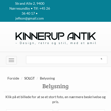
Strand Alle 2, 9400
Nørresundby • Tlf: +45 26
36 40 17 •
jefkon@gmail.com
Toggle
navigation
Forside
SOLGT
Belysning
Belysning
Klik på et billede for at se et stort foto, en nærmere beskrivelse og
pris.