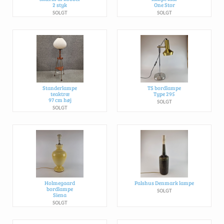
2 styk
One Stor
SOLGT
SOLGT
Standerlampe
TS bordlampe
teaktræ
Type 295
97 cm høj
SOLGT
SOLGT
Holmegaard
Palshus Denmark lampe
bordlampe
SOLGT
Siena
SOLGT