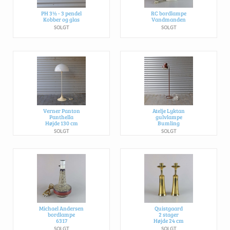
PH 3½ - 3 pendel
RC bordlampe
Kobber og glas
Vandmanden
SOLGT
SOLGT
Verner Panton
Atelje Lyktan
Panthella
gulvlampe
Højde 130 cm
Bumling
SOLGT
SOLGT
Michael Andersen
Quistgaard
bordlampe
2 stager
6317
Højde 24 cm
SOLGT
SOLGT