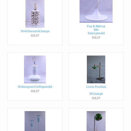
Fog & Mørup
lille
Hvid keramik lampe
Semi pendel
SOLGT
SOLGT
Holmegaard loftspendel
Louis Poulsen
SOLGT
PH lampe
SOLGT