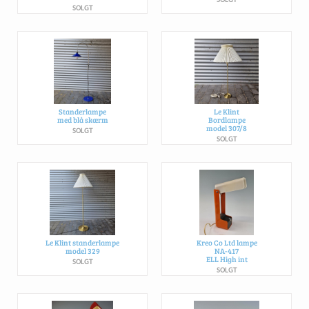
SOLGT
Standerlampe
Le Klint
med blå skærm
Bordlampe
model 307/8
SOLGT
SOLGT
Le Klint standerlampe
Kreo Co Ltd lampe
model 329
NA-417
ELL High int
SOLGT
SOLGT