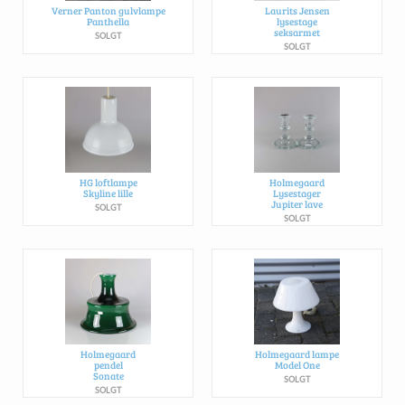
Verner Panton gulvlampe
Laurits Jensen
Panthella
lysestage
seksarmet
SOLGT
SOLGT
HG loftlampe
Holmegaard
Skyline lille
Lysestager
Jupiter lave
SOLGT
SOLGT
Holmegaard
Holmegaard lampe
pendel
Model One
Sonate
SOLGT
SOLGT