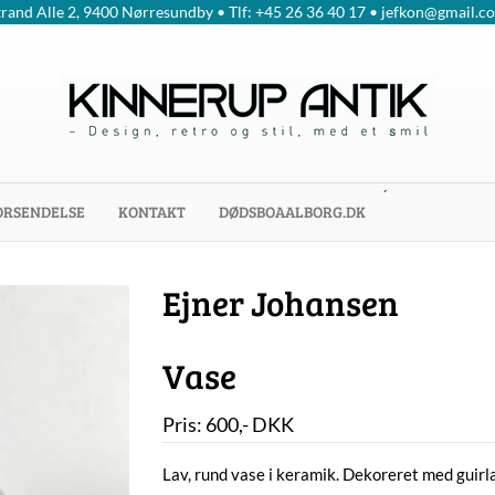
trand Alle 2, 9400 Nørresundby • Tlf: +45 26 36 40 17 • jefkon@gmail.c
´
ORSENDELSE
KONTAKT
DØDSBOAALBORG.DK
Ejner Johansen
Vase
Pris:
600
,-
DKK
Lav, rund vase i keramik. Dekoreret med guirl