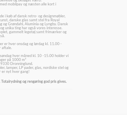
med mobilpay og næsten alle kort i
ede i køb af dansk retro- og designmøbler,
kunst, danske glas samt stel fra Royal
g og Grøndahl, Aluminia og Lyngby. Dansk
 og unika ting har også vores interesse.
lvplet, gammelt legetøj samt frimærker og
så.
er er hver onsdag og lørdag kl. 11.00 -
 aftale.
søndag hver måned kl. 10 -15.00 holder vi
lager på 1000 m²
 9330 Dronninglund.
er, lamper, LP pader, glas, nordiske stel og
 er nyt hver gang!
Totalrydning og rengøring god pris gives.