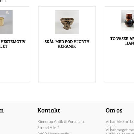
TO VASER A
 HESTEMOTIV
SKÅL MED FOD HJORTH
HAN
LLET
KERAMIK
on
Kontakt
Om os
Kinnerup Antik & Porcelæn,
Vi har 650 m² b
sager.
Strand Alle 2
Vi har meget me
9400 Nørresundby
butikken er en o