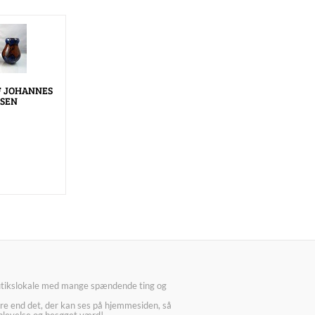
F JOHANNES
SEN
utikslokale med mange spændende ting og
re end det, der kan ses på hjemmesiden, så
plevelse og besøget værd!