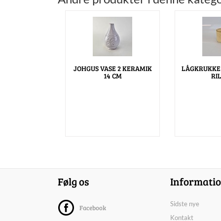
JOHGUS VASE 2 KERAMIK
LÅGKRUKKE
14 CM
RI
Følg os
Informati
Sidste nye
Facebook
Kontakt