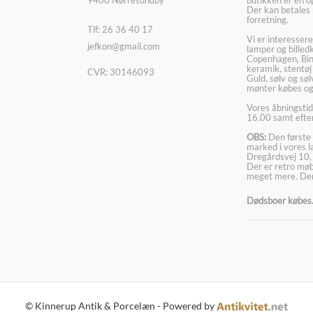
Der kan betales 
forretning.
Tlf: 26 36 40 17
Vi er interesser
jefkon@gmail.com
lamper og billed
Copenhagen, Bin
keramik, stentøj
CVR: 30146093
Guld, sølv og sø
mønter købes og
Vores åbningstid
16.00 samt efter
OBS:
Den første 
marked i vores 
Dregårdsvej 10,
Der er retro møbl
meget mere. Der
Dødsboer købes. 
© Kinnerup Antik & Porcelæn - Powered by