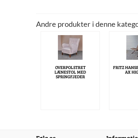
Andre produkter i denne katego
OVERPOLSTRET
FRITZ HANS
LÆNESTOL MED
AX HI
SPRINGFJEDER
Følg os
Informati