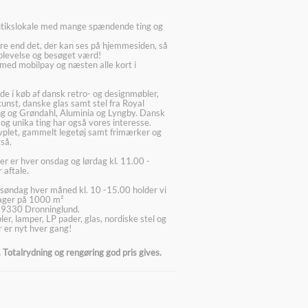
utikslokale med mange spændende ting og
re end det, der kan ses på hjemmesiden, så
plevelse og besøget værd!
med mobilpay og næsten alle kort i
ede i køb af dansk retro- og designmøbler,
kunst, danske glas samt stel fra Royal
g og Grøndahl, Aluminia og Lyngby. Dansk
 og unika ting har også vores interesse.
lvplet, gammelt legetøj samt frimærker og
så.
er er hver onsdag og lørdag kl. 11.00 -
 aftale.
søndag hver måned kl. 10 -15.00 holder vi
lager på 1000 m²
 9330 Dronninglund.
er, lamper, LP pader, glas, nordiske stel og
 er nyt hver gang!
Totalrydning og rengøring god pris gives.