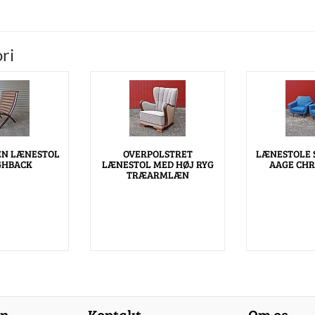
ri
EN LÆNESTOL
OVERPOLSTRET
LÆNESTOLE 
GHBACK
LÆNESTOL MED HØJ RYG
AAGE CHR
TRÆARMLÆN
on
Kontakt
Om os