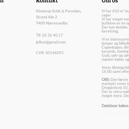
Kinnerup Antik & Porcelæn,
Vi har 650 m² b
sager.
Strand Alle 2
Vi har meget me
9400 Nørresundby
butikken er en o
Der kan betales 
forretning.
Tlf: 26 36 40 17
Vi er interesser
jefkon@gmail.com
lamper og billed
Copenhagen, Bin
keramik, stentøj
CVR: 30146093
Guld, sølv og sø
mønter købes og
Vores åbningstid
16.00 samt efter
OBS:
Den første 
marked i vores 
Dregårdsvej 10,
Der er retro møbl
meget mere. Der
Dødsboer købes. 