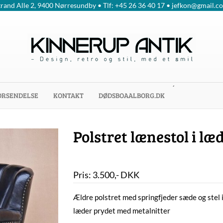
trand Alle 2, 9400 Nørresundby • Tlf: +45 26 36 40 17 • jefkon@gmail.c
´
ORSENDELSE
KONTAKT
DØDSBOAALBORG.DK
Polstret lænestol i læ
Pris:
3.500
,-
DKK
Ældre polstret med springfjeder sæde og stel 
læder prydet med metalnitter