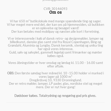
CVR: 30146093
Om os
Vi har 650 m² butikslokale med mange spændende ting og sager.
Vi har meget mere end det, der kan ses på hjemmesiden, så butikken
er en oplevelse og besøget værd!
Der kan betales med mobilpay og næsten alle kort i forretning.
Vi er interesserede i køb af dansk retro- og designmøbler, lamper og
billedkunst, danske glas samt stel fra Royal Copenhagen, Bing og
Grøndahl, Aluminia og Lyngby. Dansk keramik, stentøj og unika ting
har også vores interesse.
Guld, sølv og sølvplet, gammelt legetøj samt frimærker og mønter
købes også.
Vores åbningstider er hver onsdag og lørdag kl. 11.00 - 16.00 samt
efter aftale.
OBS:
Den første søndag hver måned kl. 10 -15.00 holder vi marked i
vores lager på 1000 m²
Dregårdsvej 10, 9330 Dronninglund.
Der er retro møbler, lamper, LP pader, glas, nordiske stel og meget
mere. Der er nyt hver gang!
Dødsboer købes. Totalrydning og rengøring god pris gives.