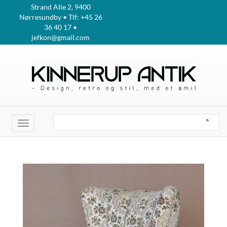
Strand Alle 2, 9400
Nørresundby • Tlf: +45 26
36 40 17 •
jefkon@gmail.com
Toggle
navigation