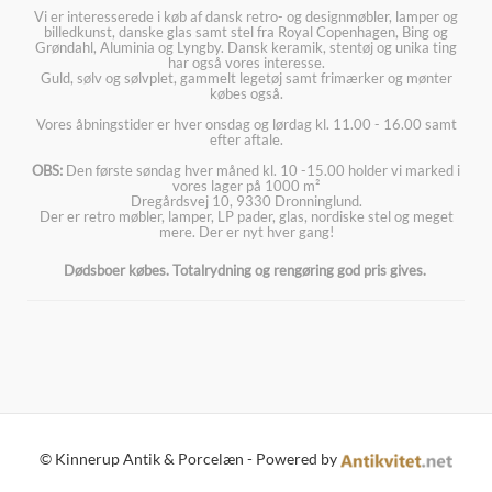
Vi er interesserede i køb af dansk retro- og designmøbler, lamper og
billedkunst, danske glas samt stel fra Royal Copenhagen, Bing og
Grøndahl, Aluminia og Lyngby. Dansk keramik, stentøj og unika ting
har også vores interesse.
Guld, sølv og sølvplet, gammelt legetøj samt frimærker og mønter
købes også.
Vores åbningstider er hver onsdag og lørdag kl. 11.00 - 16.00 samt
efter aftale.
OBS:
Den første søndag hver måned kl. 10 -15.00 holder vi marked i
vores lager på 1000 m²
Dregårdsvej 10, 9330 Dronninglund.
Der er retro møbler, lamper, LP pader, glas, nordiske stel og meget
mere. Der er nyt hver gang!
Dødsboer købes. Totalrydning og rengøring god pris gives.
© Kinnerup Antik & Porcelæn - Powered by