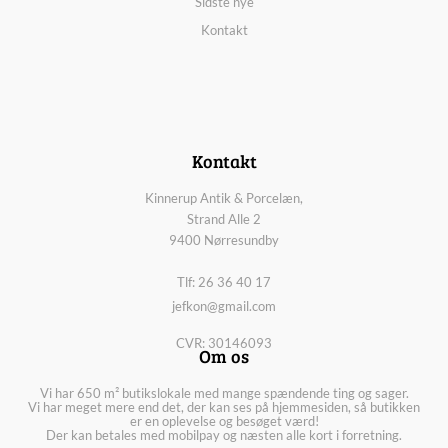
Sidste nye
Kontakt
Kontakt
Kinnerup Antik & Porcelæn,
Strand Alle 2
9400 Nørresundby
Tlf: 26 36 40 17
jefkon@gmail.com
CVR: 30146093
Om os
Vi har 650 m² butikslokale med mange spændende ting og sager.
Vi har meget mere end det, der kan ses på hjemmesiden, så butikken
er en oplevelse og besøget værd!
Der kan betales med mobilpay og næsten alle kort i forretning.