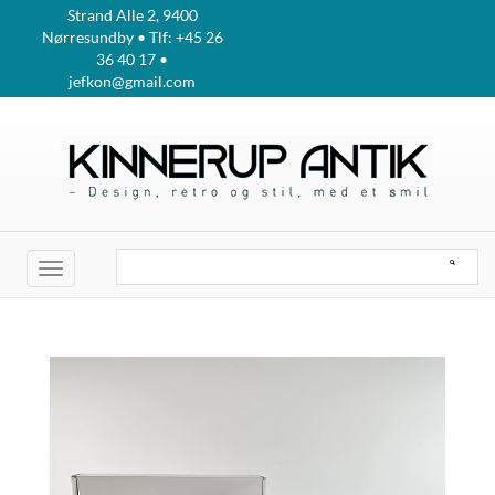
Strand Alle 2, 9400
Nørresundby • Tlf: +45 26
36 40 17 •
jefkon@gmail.com
Toggle
navigation