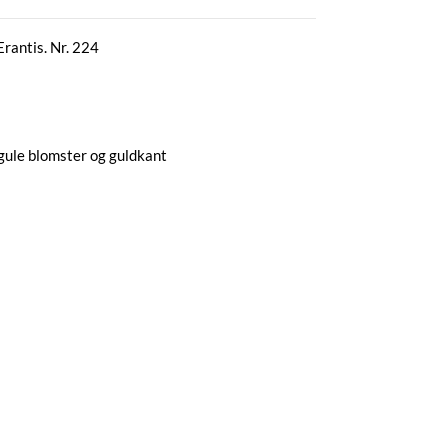
Erantis. Nr. 224
gule blomster og guldkant