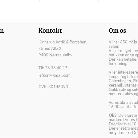
on
Kontakt
Om os
Kinnerup Antik & Porcelæn,
Vi har 650 m² b
sager.
Strand Alle 2
Vi har meget me
9400 Nørresundby
butikken er en o
Der kan betales 
forretning.
Tlf: 26 36 40 17
Vi er interesser
jefkon@gmail.com
lamper og billed
Copenhagen, Bin
keramik, stentøj
CVR: 30146093
Guld, sølv og sø
mønter købes og
Vores åbningstid
16.00 samt efter
OBS:
Den første 
marked i vores 
Dregårdsvej 10,
Der er retro møbl
meget mere. Der