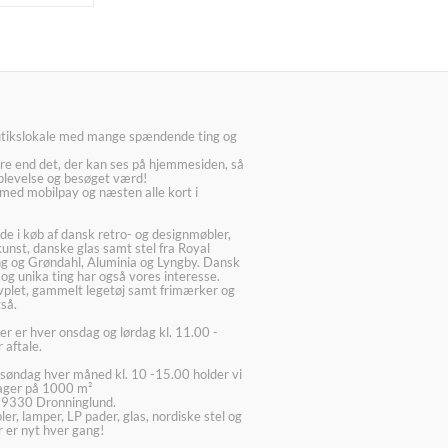
utikslokale med mange spændende ting og
re end det, der kan ses på hjemmesiden, så
plevelse og besøget værd!
med mobilpay og næsten alle kort i
ede i køb af dansk retro- og designmøbler,
kunst, danske glas samt stel fra Royal
g og Grøndahl, Aluminia og Lyngby. Dansk
 og unika ting har også vores interesse.
lvplet, gammelt legetøj samt frimærker og
så.
er er hver onsdag og lørdag kl. 11.00 -
 aftale.
søndag hver måned kl. 10 -15.00 holder vi
lager på 1000 m²
 9330 Dronninglund.
er, lamper, LP pader, glas, nordiske stel og
 er nyt hver gang!