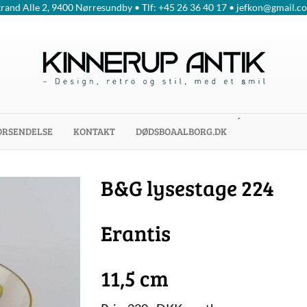
trand Alle 2, 9400 Nørresundby • Tlf: +45 26 36 40 17 • jefkon@gmail.c
´
ORSENDELSE
KONTAKT
DØDSBOAALBORG.DK
B&G lysestage 224
Erantis
11,5 cm