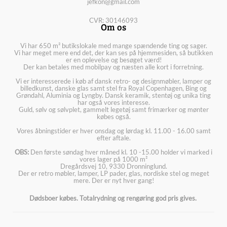
jefkon@gmail.com
CVR: 30146093
Om os
Vi har 650 m² butikslokale med mange spændende ting og sager.
Vi har meget mere end det, der kan ses på hjemmesiden, så butikken
er en oplevelse og besøget værd!
Der kan betales med mobilpay og næsten alle kort i forretning.
Vi er interesserede i køb af dansk retro- og designmøbler, lamper og
billedkunst, danske glas samt stel fra Royal Copenhagen, Bing og
Grøndahl, Aluminia og Lyngby. Dansk keramik, stentøj og unika ting
har også vores interesse.
Guld, sølv og sølvplet, gammelt legetøj samt frimærker og mønter
købes også.
Vores åbningstider er hver onsdag og lørdag kl. 11.00 - 16.00 samt
efter aftale.
OBS:
Den første søndag hver måned kl. 10 -15.00 holder vi marked i
vores lager på 1000 m²
Dregårdsvej 10, 9330 Dronninglund.
Der er retro møbler, lamper, LP pader, glas, nordiske stel og meget
mere. Der er nyt hver gang!
Dødsboer købes. Totalrydning og rengøring god pris gives.