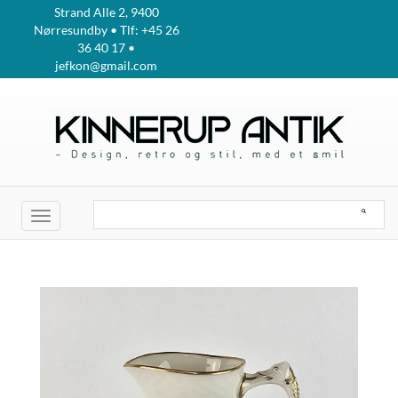
Strand Alle 2, 9400
Nørresundby • Tlf: +45 26
36 40 17 •
jefkon@gmail.com
Toggle
navigation