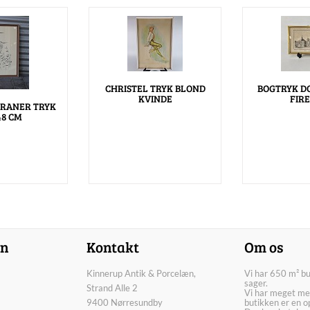
CHRISTEL TRYK BLOND
BOGTRYK D
KVINDE
FIR
RANER TRYK
48 CM
on
Kontakt
Om os
Kinnerup Antik & Porcelæn,
Vi har 650 m² b
sager.
Strand Alle 2
Vi har meget me
9400 Nørresundby
butikken er en o