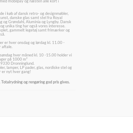
med mobilpay og næsten alle kort i
ede i køb af dansk retro- og designmøbler,
kunst, danske glas samt stel fra Royal
g og Grøndahl, Aluminia og Lyngby. Dansk
 og unika ting har også vores interesse.
lvplet, gammelt legetøj samt frimærker og
så.
er er hver onsdag og lørdag kl. 11.00 -
 aftale.
søndag hver måned kl. 10 -15.00 holder vi
lager på 1000 m²
 9330 Dronninglund.
er, lamper, LP pader, glas, nordiske stel og
 er nyt hver gang!
Totalrydning og rengøring god pris gives.