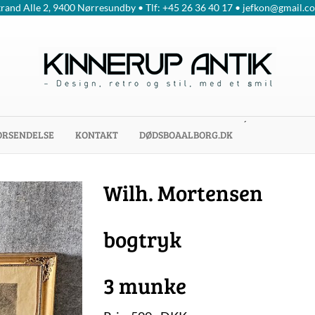
trand Alle 2, 9400 Nørresundby • Tlf: +45 26 36 40 17 • jefkon@gmail.c
´
ORSENDELSE
KONTAKT
DØDSBOAALBORG.DK
Wilh. Mortensen
bogtryk
3 munke