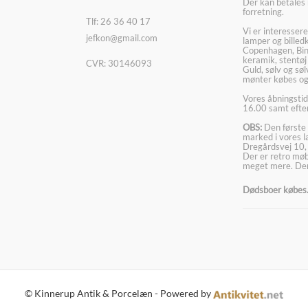
Der kan betales 
forretning.
Tlf: 26 36 40 17
Vi er interesser
jefkon@gmail.com
lamper og billed
Copenhagen, Bin
keramik, stentøj
CVR: 30146093
Guld, sølv og sø
mønter købes og
Vores åbningstid
16.00 samt efter
OBS:
Den første 
marked i vores 
Dregårdsvej 10,
Der er retro møbl
meget mere. Der
Dødsboer købes. 
© Kinnerup Antik & Porcelæn - Powered by