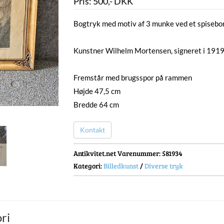
Pris:
500
,-
DKK
Bogtryk med motiv af 3 munke ved et spisebor
Kunstner Wilhelm Mortensen, signeret i 1919
Fremstår med brugsspor på rammen
Højde 47,5 cm
Bredde 64 cm
Kontakt
Antikvitet.net Varenummer
: 581934
Kategori:
Billedkunst
/
Diverse tryk
ri