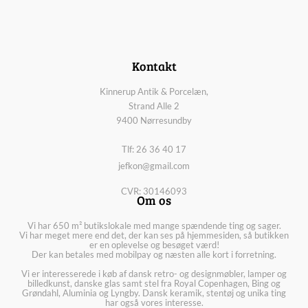
Kontakt
Kinnerup Antik & Porcelæn,
Strand Alle 2
9400 Nørresundby
Tlf: 26 36 40 17
jefkon@gmail.com
CVR: 30146093
Om os
Vi har 650 m² butikslokale med mange spændende ting og sager.
Vi har meget mere end det, der kan ses på hjemmesiden, så butikken
er en oplevelse og besøget værd!
Der kan betales med mobilpay og næsten alle kort i forretning.
Vi er interesserede i køb af dansk retro- og designmøbler, lamper og
billedkunst, danske glas samt stel fra Royal Copenhagen, Bing og
Grøndahl, Aluminia og Lyngby. Dansk keramik, stentøj og unika ting
har også vores interesse.