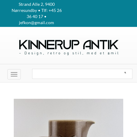
Strand Alle 2, 9400
Nørresundby • Tlf: +45 26
36 40 17 •
jefkon@gmail.com
Toggle
navigation