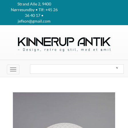
Strand Alle 2, 9400
Nørresundby • Tlf: +45 26
36 40 17 •
jefkon@gmail.com
Toggle
navigation