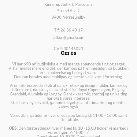
Kinnerup Antik & Porcelæn,
Strand Alle 2
9400 Nørresundby
Tlf: 26 36 40 17
jefkon@gmail.com
CVR: 30146093
Om os
Vi har 650 m² butikslokale med mange spændende ting og sager.
Vi har meget mere end det, der kan ses på hjemmesiden, så butikken
er en oplevelse og besøget værd!
Der kan betales med mobilpay og næsten alle kort i forretning.
Vi er interesserede i køb af dansk retro- og designmøbler, lamper og
billedkunst, danske glas samt stel fra Royal Copenhagen, Bing og
Grøndahl, Aluminia og Lyngby. Dansk keramik, stentøj og unika ting
har også vores interesse.
Guld, sølv og sølvplet, gammelt legetøj samt frimærker og mønter
købes også.
Vores åbningstider er hver onsdag og lørdag kl. 11.00 - 16.00 samt
efter aftale.
OBS:
Den første søndag hver måned kl. 10 -15.00 holder vi marked i
vores lager på 1000 m²
Dregårdsvej 10, 9330 Dronninglund.