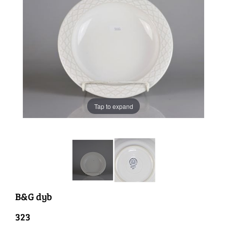
Tap to expand
B&G dyb
323