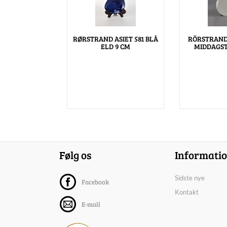
RØRSTRAND ASIET 581 BLÅ
RÖRSTRAND 
ELD 9 CM
MIDDAGS
Følg os
Informati
Sidste nye
Facebook
Kontakt
E-mail