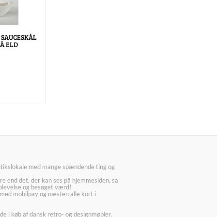
 SAUCESKÅL
LÅ ELD
utikslokale med mange spændende ting og
re end det, der kan ses på hjemmesiden, så
plevelse og besøget værd!
med mobilpay og næsten alle kort i
ede i køb af dansk retro- og designmøbler,