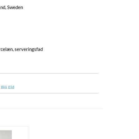
and, Sweden
porcelæn, serveringsfad
 Blå Eld