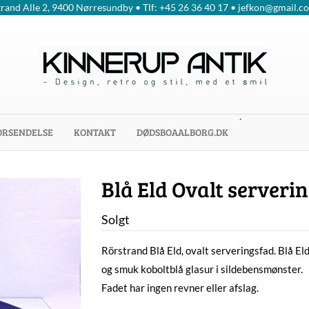
trand Alle 2, 9400 Nørresundby • Tlf: +45 26 36 40 17 • jefkon@gmail.c
´
ORSENDELSE
KONTAKT
DØDSBOAALBORG.DK
Blå Eld Ovalt serveri
Solgt
Rörstrand Blå Eld, ovalt serveringsfad. Blå El
og smuk koboltblå glasur i sildebensmønster.
Fadet har ingen revner eller afslag.