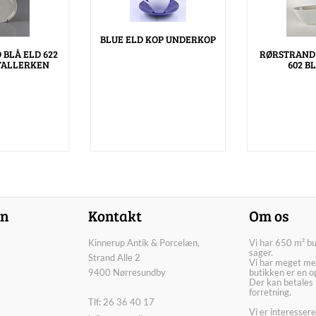
BLUE ELD KOP UNDERKOP
BLÅ ELD 622
RØRSTRAND
TALLERKEN
602 B
on
Kontakt
Om os
Kinnerup Antik & Porcelæn,
Vi har 650 m² b
sager.
Strand Alle 2
Vi har meget me
9400 Nørresundby
butikken er en o
Der kan betales 
forretning.
Tlf: 26 36 40 17
Vi er interesser