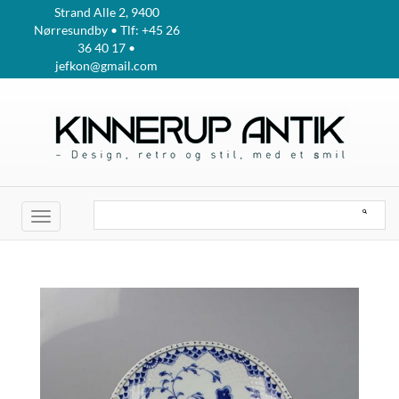
Strand Alle 2, 9400
Nørresundby • Tlf: +45 26
36 40 17 •
jefkon@gmail.com
Toggle
navigation