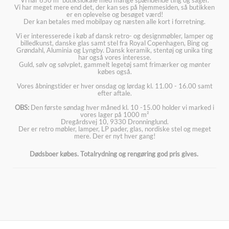
Vi har 650 m² butikslokale med mange spændende ting og sager.
Vi har meget mere end det, der kan ses på hjemmesiden, så butikken
er en oplevelse og besøget værd!
Der kan betales med mobilpay og næsten alle kort i forretning.
Vi er interesserede i køb af dansk retro- og designmøbler, lamper og
billedkunst, danske glas samt stel fra Royal Copenhagen, Bing og
Grøndahl, Aluminia og Lyngby. Dansk keramik, stentøj og unika ting
har også vores interesse.
Guld, sølv og sølvplet, gammelt legetøj samt frimærker og mønter
købes også.
Vores åbningstider er hver onsdag og lørdag kl. 11.00 - 16.00 samt
efter aftale.
OBS:
Den første søndag hver måned kl. 10 -15.00 holder vi marked i
vores lager på 1000 m²
Dregårdsvej 10, 9330 Dronninglund.
Der er retro møbler, lamper, LP pader, glas, nordiske stel og meget
mere. Der er nyt hver gang!
Dødsboer købes. Totalrydning og rengøring god pris gives.