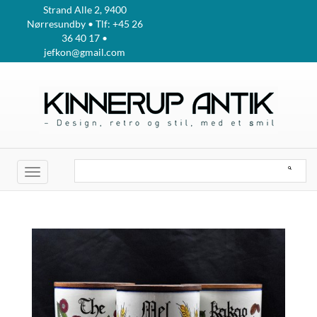
Strand Alle 2, 9400
Nørresundby • Tlf: +45 26
36 40 17 •
jefkon@gmail.com
Toggle
navigation