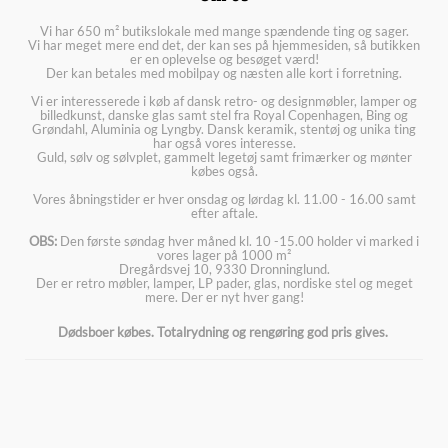
Vi har 650 m² butikslokale med mange spændende ting og sager.
Vi har meget mere end det, der kan ses på hjemmesiden, så butikken
er en oplevelse og besøget værd!
Der kan betales med mobilpay og næsten alle kort i forretning.
Vi er interesserede i køb af dansk retro- og designmøbler, lamper og
billedkunst, danske glas samt stel fra Royal Copenhagen, Bing og
Grøndahl, Aluminia og Lyngby. Dansk keramik, stentøj og unika ting
har også vores interesse.
Guld, sølv og sølvplet, gammelt legetøj samt frimærker og mønter
købes også.
Vores åbningstider er hver onsdag og lørdag kl. 11.00 - 16.00 samt
efter aftale.
OBS:
Den første søndag hver måned kl. 10 -15.00 holder vi marked i
vores lager på 1000 m²
Dregårdsvej 10, 9330 Dronninglund.
Der er retro møbler, lamper, LP pader, glas, nordiske stel og meget
mere. Der er nyt hver gang!
Dødsboer købes. Totalrydning og rengøring god pris gives.