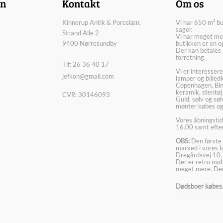
on
Kontakt
Om os
Kinnerup Antik & Porcelæn,
Vi har 650 m² b
sager.
Strand Alle 2
Vi har meget me
9400 Nørresundby
butikken er en o
Der kan betales 
forretning.
Tlf: 26 36 40 17
Vi er interesser
jefkon@gmail.com
lamper og billed
Copenhagen, Bin
keramik, stentøj
CVR: 30146093
Guld, sølv og sø
mønter købes og
Vores åbningstid
16.00 samt efter
OBS:
Den første 
marked i vores 
Dregårdsvej 10,
Der er retro møbl
meget mere. Der
Dødsboer købes. 