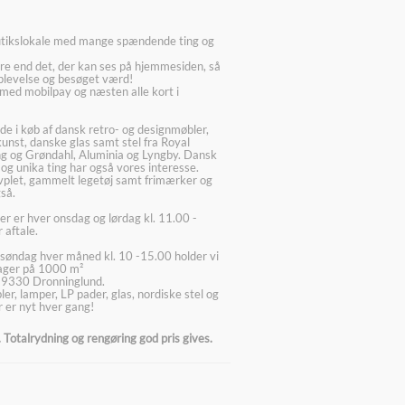
utikslokale med mange spændende ting og
re end det, der kan ses på hjemmesiden, så
plevelse og besøget værd!
med mobilpay og næsten alle kort i
ede i køb af dansk retro- og designmøbler,
kunst, danske glas samt stel fra Royal
g og Grøndahl, Aluminia og Lyngby. Dansk
 og unika ting har også vores interesse.
lvplet, gammelt legetøj samt frimærker og
så.
er er hver onsdag og lørdag kl. 11.00 -
 aftale.
søndag hver måned kl. 10 -15.00 holder vi
lager på 1000 m²
 9330 Dronninglund.
er, lamper, LP pader, glas, nordiske stel og
 er nyt hver gang!
Totalrydning og rengøring god pris gives.