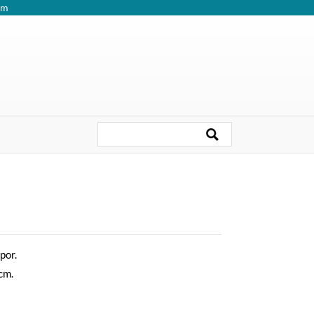
om
por.
cm.