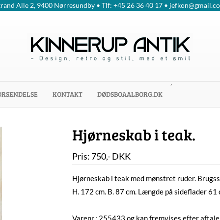
trand Alle 2, 9400 Nørresundby • Tlf: +45 26 36 40 17 • jefkon@gmail.c
´
ORSENDELSE
KONTAKT
DØDSBOAALBORG.DK
Hjørneskab i teak.
Pris:
750
,-
DKK
Hjørneskab i teak med mønstret ruder. Brugss
H. 172 cm. B. 87 cm. Længde på sideflader 61 
Varenr.: 255433 og kan fremvises efter aftale