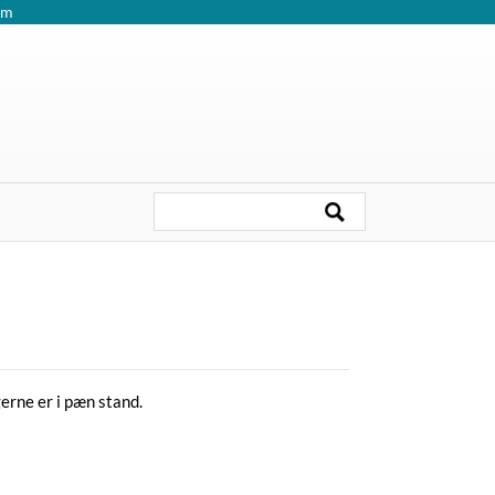
om
erne er i pæn stand.