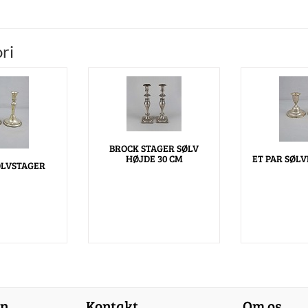
ri
BROCK STAGER SØLV
HØJDE 30 CM
ET PAR SØL
ØLVSTAGER
on
Kontakt
Om os