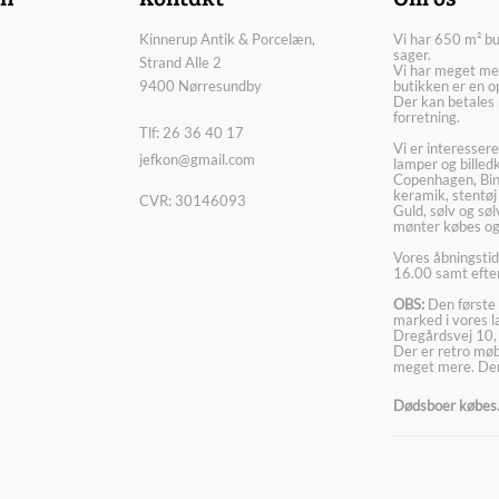
Kinnerup Antik & Porcelæn,
Vi har 650 m² b
sager.
Strand Alle 2
Vi har meget me
9400 Nørresundby
butikken er en o
Der kan betales 
forretning.
Tlf: 26 36 40 17
Vi er interesser
jefkon@gmail.com
lamper og billed
Copenhagen, Bin
keramik, stentøj
CVR: 30146093
Guld, sølv og sø
mønter købes og
Vores åbningstid
16.00 samt efter
OBS:
Den første 
marked i vores 
Dregårdsvej 10,
Der er retro møbl
meget mere. Der
Dødsboer købes. 