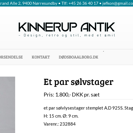
trand Alle 2, 9400 Nørresundby • Tlf: +45 26 36 40 17 • jefkon@gmail.c
´
ORSENDELSE
KONTAKT
DØDSBOAALBORG.DK
Et par sølvstager
Pris:
1.800
,-
DKK
pr. sæt
et par sølvlysestager stemplet A.D 925S. Stag
H: 15 cm. Ø: 9 cm.
Varenr.: 232884