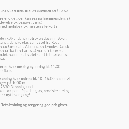
utikslokale med mange spændende ting og
re end det, der kan ses på hjemmesiden, så
plevelse og besøget værd!
med mobilpay og næsten alle kort i
ede i køb af dansk retro- og designmøbler,
kunst, danske glas samt stel fra Royal
g og Grøndahl, Aluminia og Lyngby. Dansk
 og unika ting har også vores interesse.
lvplet, gammelt legetøj samt frimærker og
så.
er er hver onsdag og lørdag kl. 11.00 -
 aftale.
søndag hver måned kl. 10 -15.00 holder vi
lager på 1000 m²
 9330 Dronninglund.
er, lamper, LP pader, glas, nordiske stel og
 er nyt hver gang!
Totalrydning og rengøring god pris gives.