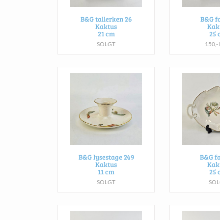
B&G tallerken 26
B&G fa
Kaktus
Kak
21 cm
25 
SOLGT
150,-
B&G lysestage 249
B&G fa
Kaktus
Kak
11 cm
25 
SOLGT
SOL