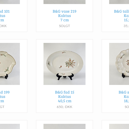
d 101
B&G vase 219
B&G tal
tus
Kaktus
Ka
cm
7 cm
15
 DKK
SOLGT
35,
d 199
B&G fad 15
B&G s
tus
Kaktus
Ka
cm
40,5 cm
18
GT
650,- DKK
S