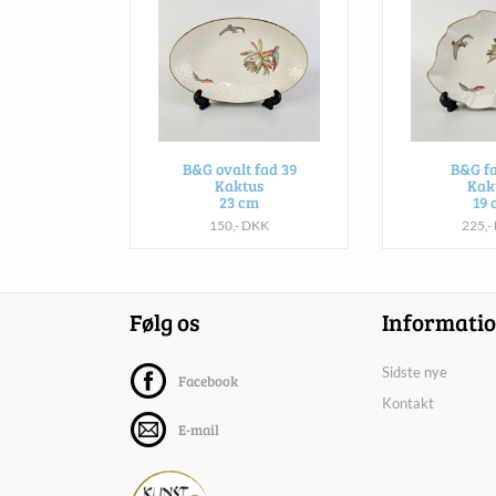
B&G ovalt fad 39
B&G fa
Kaktus
Kak
23 cm
19 
150,- DKK
225,-
Følg os
Informati
Sidste nye
Facebook
Kontakt
E-mail