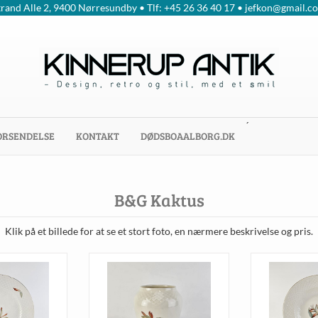
trand Alle 2, 9400 Nørresundby • Tlf: +45 26 36 40 17 • jefkon@gmail.c
´
ORSENDELSE
KONTAKT
DØDSBOAALBORG.DK
B&G Kaktus
Klik på et billede for at se et stort foto, en nærmere beskrivelse og pris.