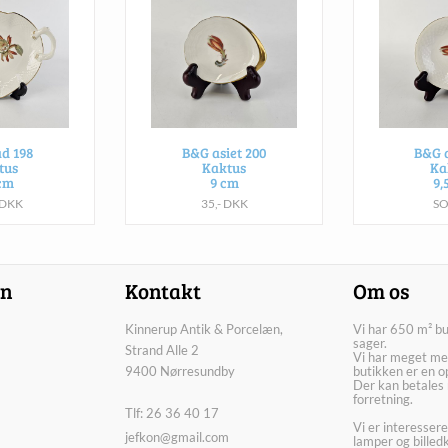
d 198
B&G asiet 200
B&G a
tus
Kaktus
Ka
cm
9 cm
9,
 DKK
35,- DKK
S
on
Kontakt
Om os
Kinnerup Antik & Porcelæn,
Vi har 650 m² b
sager.
Strand Alle 2
Vi har meget me
9400 Nørresundby
butikken er en o
Der kan betales 
forretning.
Tlf: 26 36 40 17
Vi er interesser
jefkon@gmail.com
lamper og billed