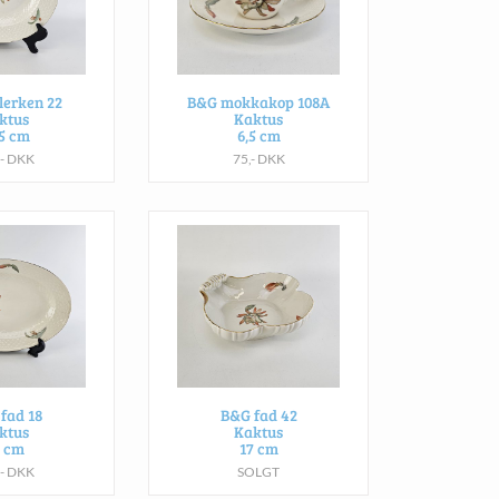
lerken 22
B&G mokkakop 108A
ktus
Kaktus
,5 cm
6,5 cm
,- DKK
75,- DKK
fad 18
B&G fad 42
ktus
Kaktus
5 cm
17 cm
,- DKK
SOLGT