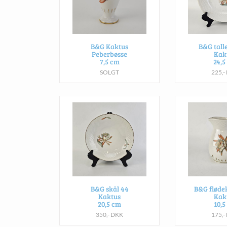
B&G Kaktus
B&G tall
Peberbøsse
Kak
7,5 cm
24,5
SOLGT
225,-
B&G skål 44
B&G fløde
Kaktus
Kak
20,5 cm
10,5
350,- DKK
175,-