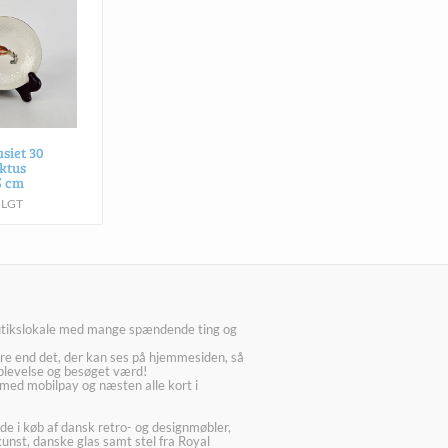
siet 30
ktus
5 cm
OLGT
utikslokale med mange spændende ting og
re end det, der kan ses på hjemmesiden, så
plevelse og besøget værd!
med mobilpay og næsten alle kort i
ede i køb af dansk retro- og designmøbler,
kunst, danske glas samt stel fra Royal