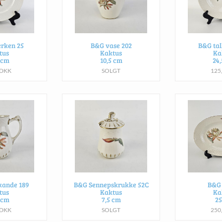
erken 25
B&G vase 202
B&G tal
tus
Kaktus
Ka
 cm
10,5 cm
24
 DKK
SOLGT
125
kande 189
B&G Sennepskrukke 52C
B&G 
tus
Kaktus
Ka
 cm
7,5 cm
2
 DKK
SOLGT
250