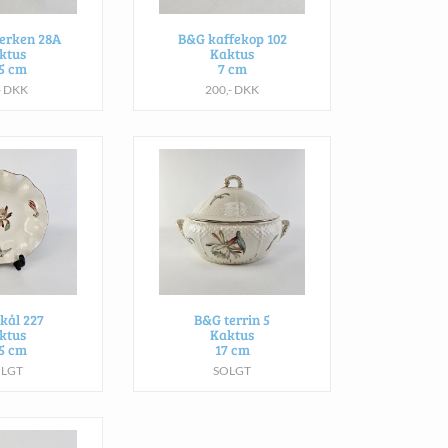
lerken 28A
B&G kaffekop 102
ktus
Kaktus
,5 cm
7 cm
- DKK
200,- DKK
kål 227
B&G terrin 5
ktus
Kaktus
,5 cm
17 cm
OLGT
SOLGT