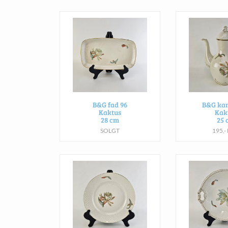
B&G fad 96
B&G kan
Kaktus
Kak
28 cm
25 
SOLGT
195,-