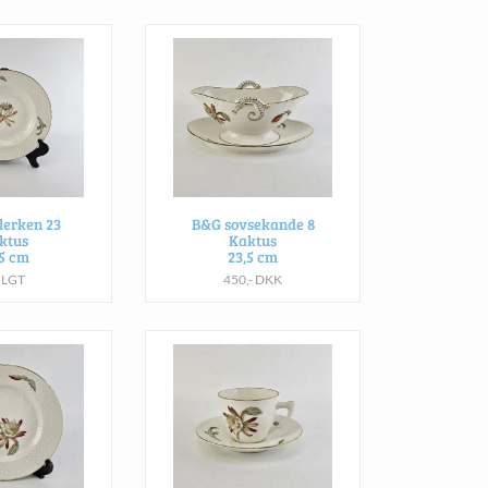
lerken 23
B&G sovsekande 8
ktus
Kaktus
,5 cm
23,5 cm
OLGT
450,- DKK