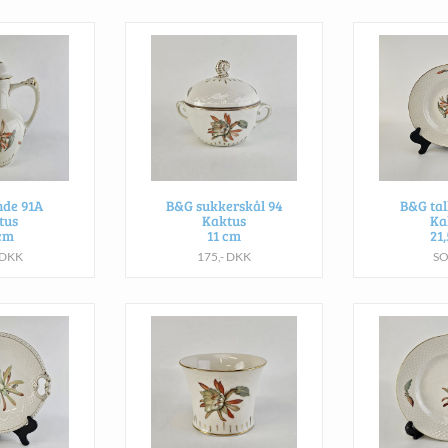
de 91A
B&G sukkerskål 94
B&G tal
tus
Kaktus
Ka
cm
11 cm
21
 DKK
175,- DKK
S