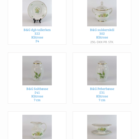
B&G dyb tallerken
B&G sukkerskål
322
302
Klitrose
Klitrose
24
250,- DKK PR. STK.
125,- DKK PR. STK.
B&G Saltbøsse
B&G Peberbøsse
541
531
Klitrose
Klitrose
7 cm
7 cm
225,- DKK PR. STK.
225,- DKK PR. STK.