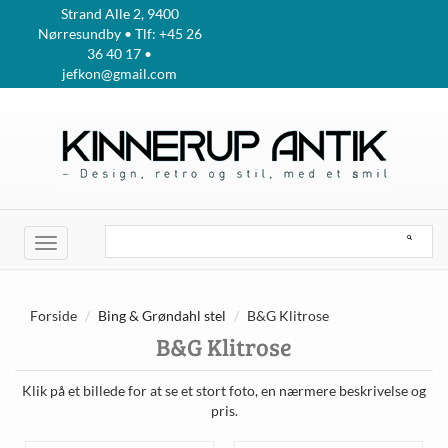
Strand Alle 2, 9400
Nørresundby • Tlf: +45 26
36 40 17 •
jefkon@gmail.com
Toggle
navigation
Forside
Bing & Grøndahl stel
B&G Klitrose
B&G Klitrose
Klik på et billede for at se et stort foto, en nærmere beskrivelse og
pris.