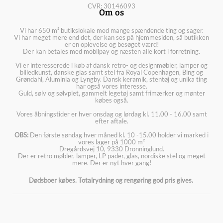
CVR: 30146093
Om os
Vi har 650 m² butikslokale med mange spændende ting og sager.
Vi har meget mere end det, der kan ses på hjemmesiden, så butikken
er en oplevelse og besøget værd!
Der kan betales med mobilpay og næsten alle kort i forretning.
Vi er interesserede i køb af dansk retro- og designmøbler, lamper og
billedkunst, danske glas samt stel fra Royal Copenhagen, Bing og
Grøndahl, Aluminia og Lyngby. Dansk keramik, stentøj og unika ting
har også vores interesse.
Guld, sølv og sølvplet, gammelt legetøj samt frimærker og mønter
købes også.
Vores åbningstider er hver onsdag og lørdag kl. 11.00 - 16.00 samt
efter aftale.
OBS:
Den første søndag hver måned kl. 10 -15.00 holder vi marked i
vores lager på 1000 m²
Dregårdsvej 10, 9330 Dronninglund.
Der er retro møbler, lamper, LP pader, glas, nordiske stel og meget
mere. Der er nyt hver gang!
Dødsboer købes. Totalrydning og rengøring god pris gives.