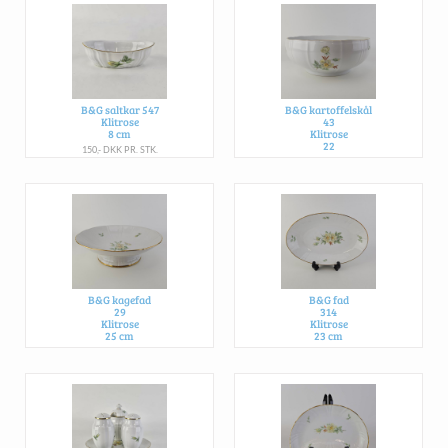
B&G saltkar 547
B&G kartoffelskål
Klitrose
43
8 cm
Klitrose
22
150,- DKK PR. STK.
450,- DKK
B&G kagefad
B&G fad
29
314
Klitrose
Klitrose
25 cm
23 cm
500,- DKK PR. STK.
250,- DKK PR. STK.