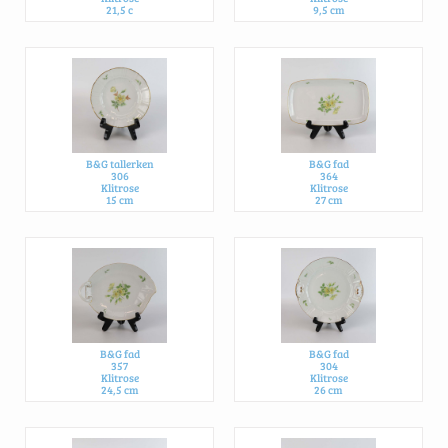
21,5 c
9,5 cm
220,- DKK PR. STK.
25,- DKK PR. STK.
B&G tallerken
B&G fad
306
364
Klitrose
Klitrose
15 cm
27 cm
40,- DKK PR. STK.
175,- DKK PR. STK.
B&G fad
B&G fad
357
304
Klitrose
Klitrose
24,5 cm
26 cm
350,- DKK PR. STK.
350,- DKK PR. STK.