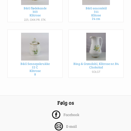
B&G flødekande
B&G sauceskål
303
311
Klitrose
Klitose
24 cm
225,- DKK PR. STK.
500,- DKK PR. STK.
B&G Sennepskrukke
Bing & Grøndahl, Klitrose nr. B4
52 C
Chokolad
Klitrose
SOLGT
8
225,- DKK PR. STK.
Følg os
Facebook
E-mail