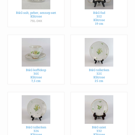
B&G salt, peber, sennep sæt
B&G fad
Klitrose
352
Klitrose
750,- DKK
19 cm
600,- DKK PR. STK.
B&G kaffekop
B&G tallerken
305
325
Klitrose
Klitrose
7,5 cm
25 cm
250,- DKK PR. SÆT
225,- DKK PR. STK.
B&G tallerken
B&G asiet
326
332
Klitrose
Klitrose