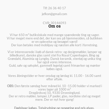
Tlf: 26 36 40 17
jefkon@gmail.com
CVR: 30146093
Om os
Vi har 650 m² butikslokale med mange spændende ting og sager.
Vi har meget mere end det, der kan ses på hjemmesiden, så butikken
er en oplevelse og besøget værd!
Der kan betales med mobilpay og næsten alle kort i forretning.
Vi er interesserede i køb af dansk retro- og designmøbler, lamper og
billedkunst, danske glas samt stel fra Royal Copenhagen, Bing og
Grøndahl, Aluminia og Lyngby. Dansk keramik, stentøj og unika ting
har også vores interesse.
Guld, sølv og sølvplet, gammelt legetøj samt frimærker og mønter
købes også.
Vores åbningstider er hver onsdag og lørdag kl. 11.00 - 16.00 samt
efter aftale.
OBS:
Den første søndag hver måned kl. 10 -15.00 holder vi marked i
vores lager på 1000 m²
Dregårdsvej 10, 9330 Dronninglund.
Der er retro møbler, lamper, LP pader, glas, nordiske stel og meget
mere. Der er nyt hver gang!
Dødsboer købes. Totalrydning og rengøring god pris gives.