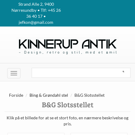
Strand Alle 2, 9400
Nørresundby • Tlf: +45 26
36 40 17 •
jefkon@gmail.com
Toggle
navigation
Forside
Bing & Grøndahl stel
B&G Slotsstellet
B&G Slotsstellet
Klik på et billede for at se et stort foto, en nærmere beskrivelse og
pris.