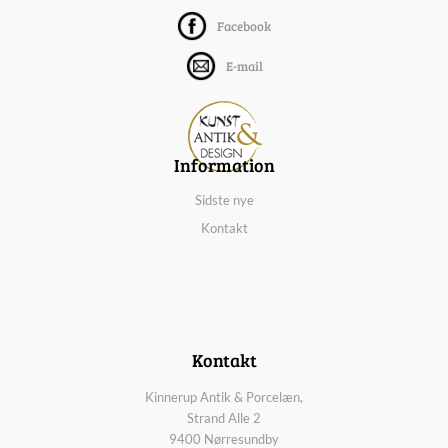
Facebook
E-mail
Information
Sidste nye
Kontakt
Kontakt
Kinnerup Antik & Porcelæn,
Strand Alle 2
9400 Nørresundby