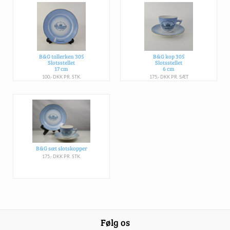
B&G tallerken 305
B&G kop 305
Slotsstellet
Slotsstellet
17 cm
6 cm
100,- DKK PR. STK.
175,- DKK PR. SÆT
B&G sæt slotskopper
175,- DKK PR. STK.
Følg os