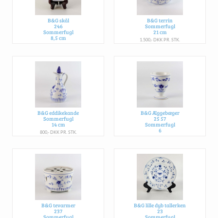
B&G skål
B&G terrin
246
Sommerfugl
Sommerfugl
21 cm
8,5 cm
1.500,- DKK PR. STK.
100,- DKK PR. STK.
B&G eddikekande
B&G Æggebæger
Sommerfugl
25 57
14 cm
Sommerfugl
6
800,- DKK PR. STK.
230,- DKK PR. STK.
B&G tevarmer
B&G lille dyb tallerken
237
23
Sommerfugl
Sommerfugl