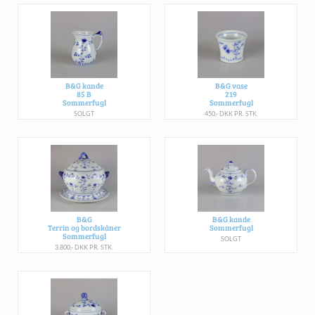
B&G kande
B&G vase
85 B
219
Sommerfugl
Sommerfugl
SOLGT
450,- DKK PR. STK.
B&G
B&G kande
Terrin og bordskåner
Sommerfugl
Sommerfugl
SOLGT
3.800,- DKK PR. STK.