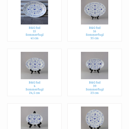
B&G fad
B&G fad
15
16
Sommerfugl
Sommerfugl
41 cm
35 cm
1.400,- DKK PR. STK.
1.200,- DKK PR. STK.
B&G fad
B&G fad
4
39
Sommerfugl
Sommerfugl
24,5 cm
23 cm
SOLGT
350,- DKK PR. STK.