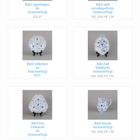
B&G cigarbæger
B&G skål
66
muslingeform
Sommerfugl
Sommerfugl
SOLGT
500,- DKK PR. STK.
B&G tallerken
B&G fad
44
bladform
Sommerfugl
Sommerfugl
20,5
400,- DKK PR. STK.
SOLGT
B&G fad
B&G kande
trekantet
Sommerfugl
40
450,- DKK PR. STK.
Sommerfugl
450,- DKK PR. STK.