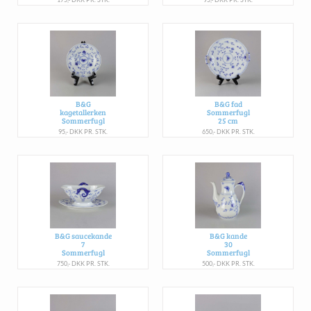
B&G
B&G fad
kagetallerken
Sommerfugl
Sommerfugl
25 cm
95,- DKK PR. STK.
650,- DKK PR. STK.
B&G saucekande
B&G kande
7
30
Sommerfugl
Sommerfugl
750,- DKK PR. STK.
500,- DKK PR. STK.