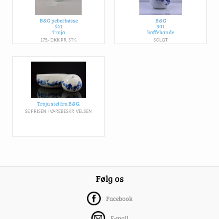
B&G peberbøsse
B&G
541
301
Troja
kaffekande
175,- DKK PR. STK.
SOLGT
Troja stel fra B&G.
SE PRISEN I VAREBESKRIVELSEN
Følg os
Facebook
E-mail