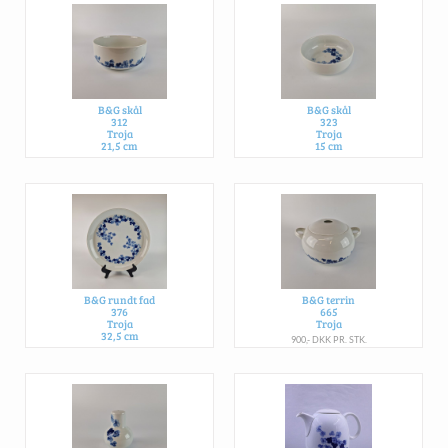
B&G skål
B&G skål
312
323
Troja
Troja
21,5 cm
15 cm
475,- DKK PR. STK.
125,- DKK PR. STK.
B&G rundt fad
B&G terrin
376
665
Troja
Troja
32,5 cm
900,- DKK PR. STK.
SOLGT