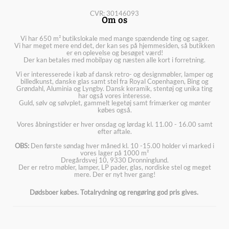
CVR: 30146093
Om os
Vi har 650 m² butikslokale med mange spændende ting og sager.
Vi har meget mere end det, der kan ses på hjemmesiden, så butikken
er en oplevelse og besøget værd!
Der kan betales med mobilpay og næsten alle kort i forretning.
Vi er interesserede i køb af dansk retro- og designmøbler, lamper og
billedkunst, danske glas samt stel fra Royal Copenhagen, Bing og
Grøndahl, Aluminia og Lyngby. Dansk keramik, stentøj og unika ting
har også vores interesse.
Guld, sølv og sølvplet, gammelt legetøj samt frimærker og mønter
købes også.
Vores åbningstider er hver onsdag og lørdag kl. 11.00 - 16.00 samt
efter aftale.
OBS:
Den første søndag hver måned kl. 10 -15.00 holder vi marked i
vores lager på 1000 m²
Dregårdsvej 10, 9330 Dronninglund.
Der er retro møbler, lamper, LP pader, glas, nordiske stel og meget
mere. Der er nyt hver gang!
Dødsboer købes. Totalrydning og rengøring god pris gives.