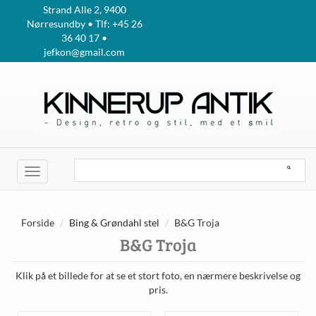
Strand Alle 2, 9400
Nørresundby • Tlf: +45 26
36 40 17 •
jefkon@gmail.com
Toggle
navigation
Forside
Bing & Grøndahl stel
B&G Troja
B&G Troja
Klik på et billede for at se et stort foto, en nærmere beskrivelse og
pris.