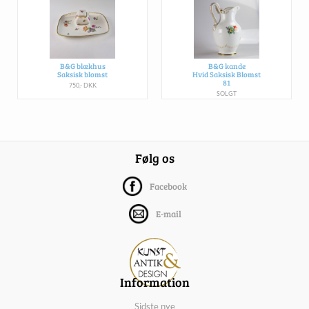
B&G blækhus
B&G kande
Saksisk blomst
Hvid Saksisk Blomst
81
750,- DKK
SOLGT
Følg os
Facebook
E-mail
Information
Sidste nye