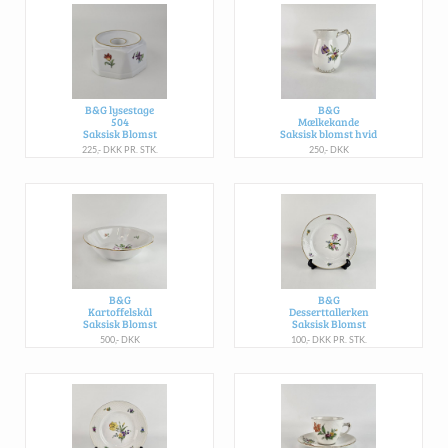
B&G lysestage
B&G
504
Mælkekande
Saksisk Blomst
Saksisk blomst hvid
225,- DKK PR. STK.
250,- DKK
B&G
B&G
Kartoffelskål
Desserttallerken
Saksisk Blomst
Saksisk Blomst
500,- DKK
100,- DKK PR. STK.