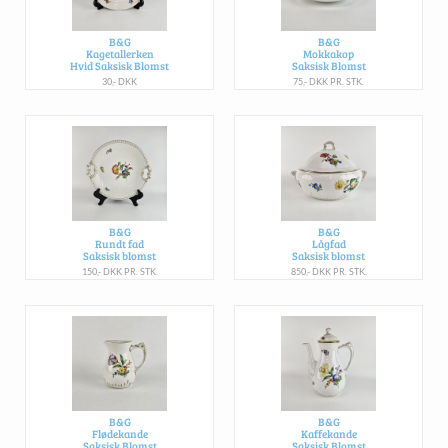
B&G
B&G
Kagetallerken
Mokkakop
Hvid Saksisk Blomst
Saksisk Blomst
30,- DKK
75,- DKK PR. STK.
B&G
B&G
Rundt fad
Lågfad
Saksisk blomst
Saksisk blomst
150,- DKK PR. STK.
850,- DKK PR. STK.
B&G
B&G
Flødekande
Kaffekande
Saksisk Blomst
Saksisk Blomst