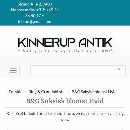
Strand Alle 2, 9400
Nørresundby • Tlf: +45 26
36 40 17 •
jefkon@gmail.com
Toggle
navigation
Forside
Bing & Grøndahl stel
B&G Saksisk blomst Hvid
B&G Saksisk blomst Hvid
Klik på et billede for at se et stort foto, en nærmere beskrivelse og
pris.