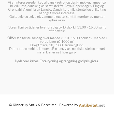
Vi er interesserede i køb af dansk retro- og designmøbler, lamper og
billedkunst, danske glas samt stel fra Royal Copenhagen, Bing og
Grøndahl, Aluminia og Lyngby. Dansk keramik, stentøj og unika ting
har også vores interesse.
Guld, sølv og sølvplet, gammelt legetøj samt frimærker og mønter
købes også.
Vores åbningstider er hver onsdag og lørdag kl. 11.00 - 16.00 samt
efter aftale.
OBS:
Den første søndag hver måned kl. 10 -15.00 holder vi marked i
vores lager på 1000 m²
Dregårdsvej 10, 9330 Dronninglund.
Der er retro møbler, lamper, LP pader, glas, nordiske stel og meget
mere. Der er nyt hver gang!
Dødsboer købes. Totalrydning og rengøring god pris gives.
© Kinnerup Antik & Porcelæn - Powered by