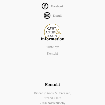
Facebook
E-mail
Information
Sidste nye
Kontakt
Kontakt
Kinnerup Antik & Porcelæn,
Strand Alle 2
9400 Nørresundby