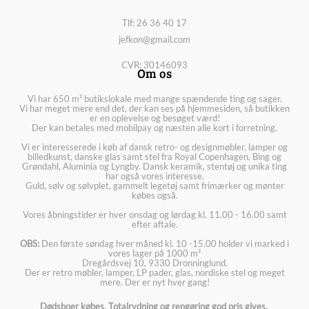
Tlf: 26 36 40 17
jefkon@gmail.com
CVR: 30146093
Om os
Vi har 650 m² butikslokale med mange spændende ting og sager.
Vi har meget mere end det, der kan ses på hjemmesiden, så butikken
er en oplevelse og besøget værd!
Der kan betales med mobilpay og næsten alle kort i forretning.
Vi er interesserede i køb af dansk retro- og designmøbler, lamper og
billedkunst, danske glas samt stel fra Royal Copenhagen, Bing og
Grøndahl, Aluminia og Lyngby. Dansk keramik, stentøj og unika ting
har også vores interesse.
Guld, sølv og sølvplet, gammelt legetøj samt frimærker og mønter
købes også.
Vores åbningstider er hver onsdag og lørdag kl. 11.00 - 16.00 samt
efter aftale.
OBS:
Den første søndag hver måned kl. 10 -15.00 holder vi marked i
vores lager på 1000 m²
Dregårdsvej 10, 9330 Dronninglund.
Der er retro møbler, lamper, LP pader, glas, nordiske stel og meget
mere. Der er nyt hver gang!
Dødsboer købes. Totalrydning og rengøring god pris gives.