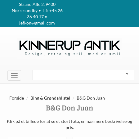
Strand Alle 2, 9400
Nørresundby • Tlf: +45 26
36 40 17 •
jefkon@gmail.com
Toggle
navigation
Forside
Bing & Grøndahl stel
B&G Don Juan
B&G Don Juan
Klik på et billede for at se et stort foto, en nærmere beskrivelse og
pris.