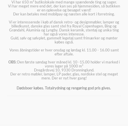
Vi har 650 m² butikslokale med mange spændende ting og sager.
Vi har meget mere end det, der kan ses på hjemmesiden, så butikken
er en oplevelse og besøget værd!
Der kan betales med mobilpay og næsten alle kort i forretning.
Vi er interesserede i køb af dansk retro- og designmøbler, lamper og
billedkunst, danske glas samt stel fra Royal Copenhagen, Bing og
Grøndahl, Aluminia og Lyngby. Dansk keramik, stentøj og unika ting
har også vores interesse.
Guld, sølv og sølvplet, gammelt legetøj samt frimærker og mønter
købes også.
Vores åbningstider er hver onsdag og lørdag kl. 11.00 - 16.00 samt
efter aftale.
OBS:
Den første søndag hver måned kl. 10 -15.00 holder vi marked i
vores lager på 1000 m²
Dregårdsvej 10, 9330 Dronninglund.
Der er retro møbler, lamper, LP pader, glas, nordiske stel og meget
mere. Der er nyt hver gang!
Dødsboer købes. Totalrydning og rengøring god pris gives.