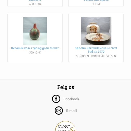
600,- DKK
SOLGT
Keramik vase i rød og grøn farver
Søholm Keramik Vase nr. 3771
Fad nr. 3770
550,- DKK
SE PRISEN I VAREBESKRIVELSEN
Følg os
Facebook
E-mail