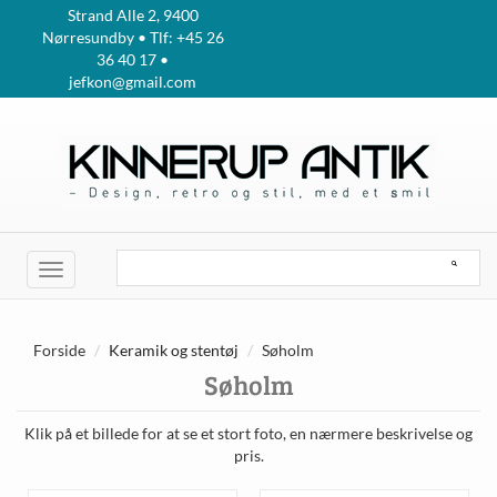
Strand Alle 2, 9400
Nørresundby • Tlf: +45 26
36 40 17 •
jefkon@gmail.com
Toggle
navigation
Forside
Keramik og stentøj
Søholm
Søholm
Klik på et billede for at se et stort foto, en nærmere beskrivelse og
pris.