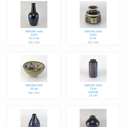
Søholm vase
Søholm vase
3329
3620
25,5 cm
8 cm
400,- DKK
350,- DKK
Søholm skål
Søholm vase
18 cm
3346
stentøj
400,- DKK
22 cm
750,- DKK