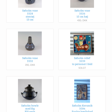
Søholm vase
Søholm vase
3328
3326
stentøj
15 cm høj
13 cm
450,- DKK
350,- DKK
Søholm vase
Søholm relief
3332
3539
to personer i båd
350,- DKK
SOLGT
Søholm bowle
Søholm Keramik
med låg
3584
Blå serie
Forårs kærlighed