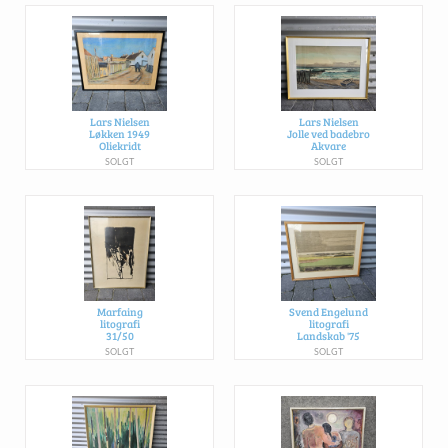
Lars Nielsen
Lars Nielsen
Løkken 1949
Jolle ved badebro
Oliekridt
Akvare
SOLGT
SOLGT
Marfaing
Svend Engelund
litografi
litografi
31/50
Landskab '75
SOLGT
SOLGT