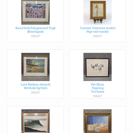
Knud Erik Færgemand Tryk
Carsten Vammen maleri
Østerågade
Pige ved vandet
SOLGT
SOLGT
Lars Nielsen akvarel
Per Illum
Hirthals fyrtårn
Tegning
Tre heste
SOLGT
SOLGT