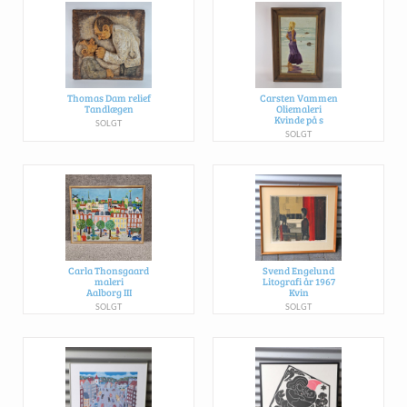
Thomas Dam relief
Carsten Vammen
Tandlægen
Oliemaleri
Kvinde på s
SOLGT
SOLGT
Carla Thonsgaard
Svend Engelund
maleri
Litografi år 1967
Aalborg III
Kvin
SOLGT
SOLGT