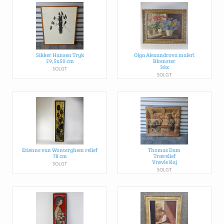
Sikker Hansen Tryk
Olga Alexandrova maleri
59,5x50 cm
Blomster
38x
SOLGT
SOLGT
Etienne van Wonterghem relief
Thomas Dam
78 cm
Trærelief
Vrøvle Kaj
SOLGT
SOLGT