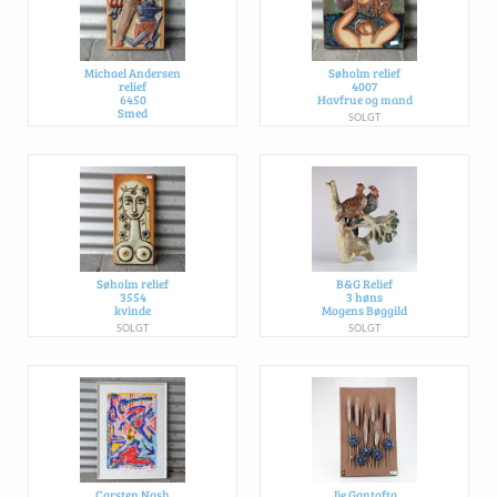
Michael Andersen
Søholm relief
relief
4007
6450
Havfrue og mand
Smed
SOLGT
SOLGT
Søholm relief
B&G Relief
3554
3 høns
kvinde
Mogens Bøggild
SOLGT
SOLGT
Carsten Nash
Jie Gantofta