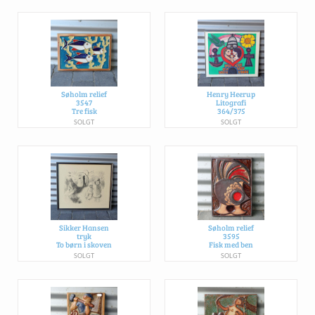
Søholm relief
Henry Heerup
3547
Litografi
Tre fisk
364/375
SOLGT
SOLGT
Sikker Hansen
Søholm relief
tryk
3595
To børn i skoven
Fisk med ben
SOLGT
SOLGT