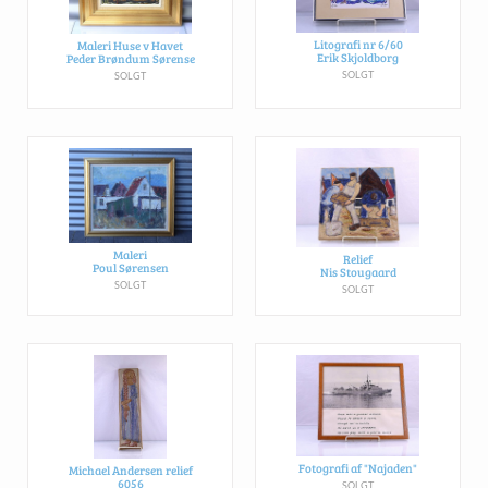
Litografi nr 6/60
Maleri Huse v Havet
Erik Skjoldborg
Peder Brøndum Sørense
SOLGT
SOLGT
Maleri
Relief
Poul Sørensen
Nis Stougaard
SOLGT
SOLGT
Fotografi af "Najaden"
Michael Andersen relief
6056
SOLGT