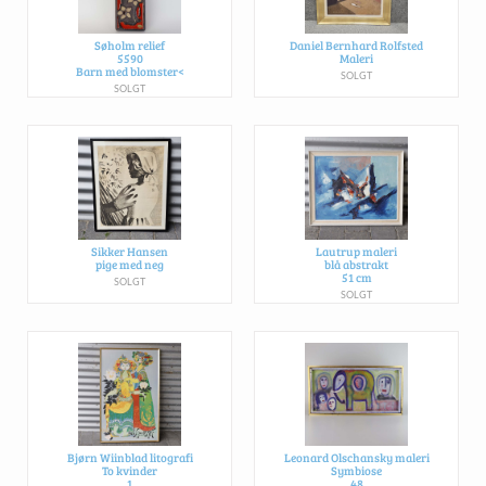
Søholm relief
Daniel Bernhard Rolfsted
5590
Maleri
Barn med blomster<
SOLGT
SOLGT
Sikker Hansen
Lautrup maleri
pige med neg
blå abstrakt
51 cm
SOLGT
SOLGT
Bjørn Wiinblad litografi
Leonard Olschansky maleri
To kvinder
Symbiose
1
48