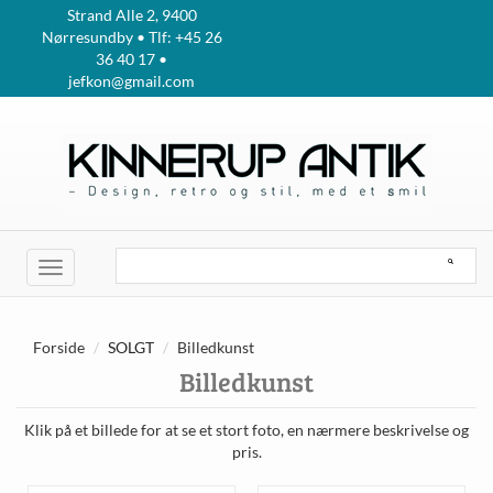
Strand Alle 2, 9400
Nørresundby • Tlf: +45 26
36 40 17 •
jefkon@gmail.com
Toggle
navigation
Forside
SOLGT
Billedkunst
Billedkunst
Klik på et billede for at se et stort foto, en nærmere beskrivelse og
pris.