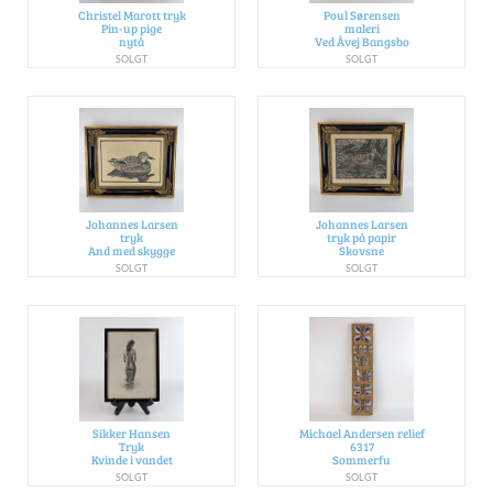
Christel Marott tryk
Poul Sørensen
Pin-up pige
maleri
nytå
Ved Åvej Bangsbo
SOLGT
SOLGT
Johannes Larsen
Johannes Larsen
tryk
tryk på papir
And med skygge
Skovsne
SOLGT
SOLGT
Sikker Hansen
Michael Andersen relief
Tryk
6317
Kvinde i vandet
Sommerfu
SOLGT
SOLGT