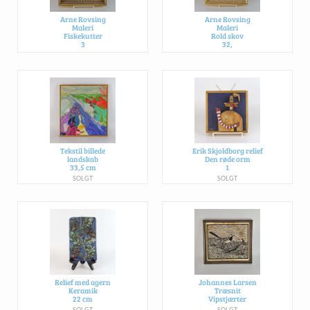
Arne Rovsing
Arne Rovsing
Maleri
Maleri
Fiskekutter
Rold skov
3
32,
SOLGT
SOLGT
Tekstil billede
Erik Skjoldborg relief
landskab
Den røde orm
33,5 cm
1
SOLGT
SOLGT
Relief med agern
Johannes Larsen
Keramik
Træsnit
22 cm
Vipstjærter
SOLGT
SOLGT