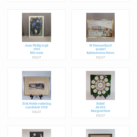
Joan Philip tryk
W Dannerfjord
1991
maleri
Blå roser
Københavns Havn
SOLGT
SOLGT
Erik Heide radering
Relief
Landskab 1958
Jie 856
Margueritter
SOLGT
SOLGT