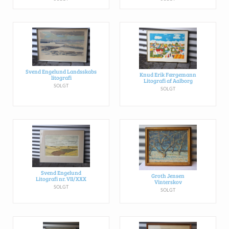
Svend Engelund Landsskabs
Knud Erik Færgemann
litografi
Litografi af Aalborg
SOLGT
SOLGT
Svend Engelund
Groth Jensen
Litografi nr. VII/XXX
Vinterskov
SOLGT
SOLGT