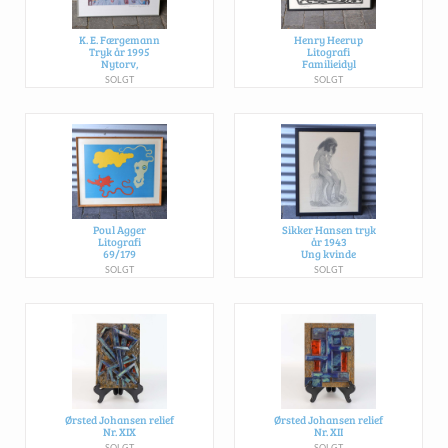
K. E. Færgemann
Henry Heerup
Tryk år 1995
Litografi
Nytorv,
Familieidyl
SOLGT
SOLGT
Poul Agger
Sikker Hansen tryk
Litografi
år 1943
69/179
Ung kvinde
SOLGT
SOLGT
Ørsted Johansen relief
Ørsted Johansen relief
Nr. XIX
Nr. XII
SOLGT
SOLGT