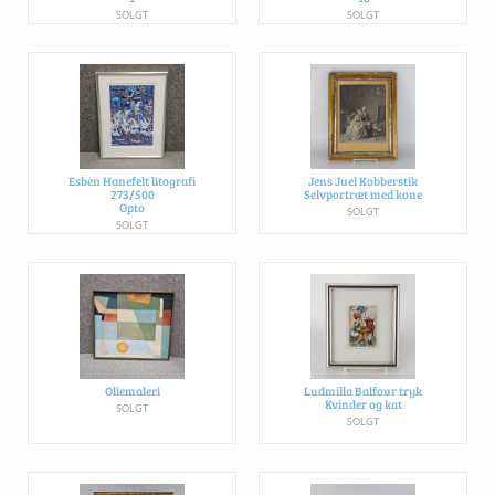
SOLGT
SOLGT
Esben Hanefelt litografi
Jens Juel Kobberstik
273/500
Selvportræt med kone
Opto
SOLGT
SOLGT
Oliemaleri
Ludmilla Balfour tryk
Kvinder og kat
SOLGT
SOLGT