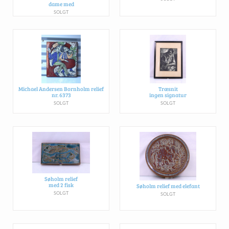
dame med
SOLGT
Michael Andersen Bornholm relief
Træsnit
nr. 6373
ingen signatur
SOLGT
SOLGT
Søholm relief
med 2 fisk
Søholm relief med elefant
SOLGT
SOLGT