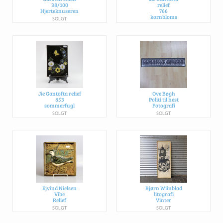
38/100
relief
Hjerteknuseren
766
kornbloms
SOLGT
SOLGT
Jie Gantofta relief
Ove Bøgh
853
Politi til hest
sommerfugl
Fotografi
SOLGT
SOLGT
Ejvind Nielsen
Bjørn Wiinblad
Vibe
litografi
Relief
Vinter
SOLGT
SOLGT