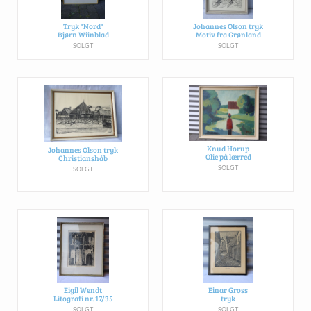
Tryk "Nord"
Johannes Olson tryk
Bjørn Wiinblad
Motiv fra Grønland
SOLGT
SOLGT
Knud Horup
Johannes Olson tryk
Olie på lærred
Christianshåb
SOLGT
SOLGT
Eigil Wendt
Einar Gross
Litografi nr. 17/35
tryk
SOLGT
SOLGT