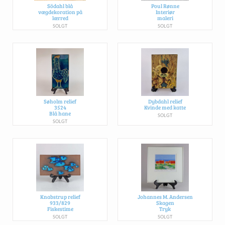
Södahl blå
Poul Rønne
vægdekoration på
Interiør
lærred
maleri
SOLGT
SOLGT
Søholm relief
Dybdahl relief
3524
Kvinde med katte
Blå hane
SOLGT
SOLGT
Knabstrup relief
Johannes M. Andersen
933/829
Skagen
Fiskestime
Tryk
SOLGT
SOLGT