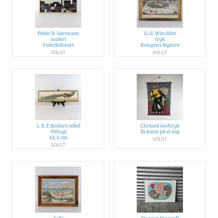
Peder B. Sørensen
G. G. Winckler
maleri
tryk
Fabrikskvart
Kongens Nytorv
SOLGT
SOLGT
L. E. F. Bodart relief
Christel stoftryk
Påfugl
To katte på et tag
42,5 cm
SOLGT
SOLGT
Julle
Heerup litografi