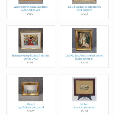
Albert Berthelsen Litografi
Knud Clemmensen maleri
Mennesker ved
Dun på bord
SOLGT
SOLGT
Henry Heerup litografi Nytårs
Ludvig Jacobsen maleri nøgen
serien 1972
kvindeportræt
SOLGT
SOLGT
Maleri
Maleri
Lystfiskere på strand
Hus ved stranden
SOLGT
SOLGT