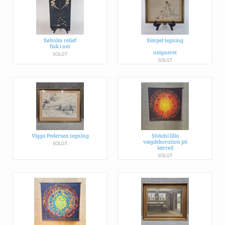
Søholm relief
Simpel tegning
fisk i net
usigneret
SOLGT
SOLGT
Viggo Pedersen tegning
Södahl lilla
vægdekoration på
SOLGT
lærred
SOLGT