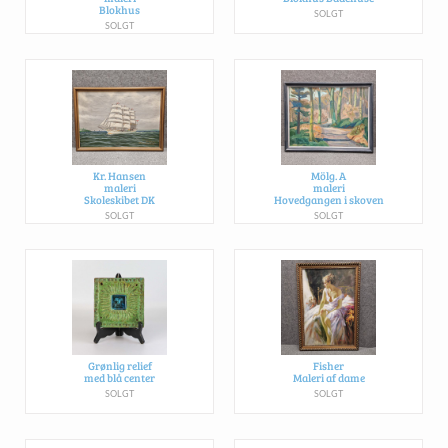
Blokhus
SOLGT
SOLGT
Kr. Hansen
Mölg. A
maleri
maleri
Skoleskibet DK
Hovedgangen i skoven
SOLGT
SOLGT
Grønlig relief
Fisher
med blå center
Maleri af dame
SOLGT
SOLGT