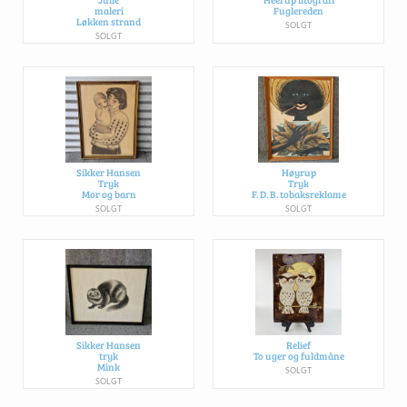
maleri
Fuglereden
Løkken strand
SOLGT
SOLGT
Sikker Hansen
Høyrup
Tryk
Tryk
Mor og barn
F. D. B. tobaksreklame
SOLGT
SOLGT
Sikker Hansen
Relief
tryk
To uger og fuldmåne
Mink
SOLGT
SOLGT