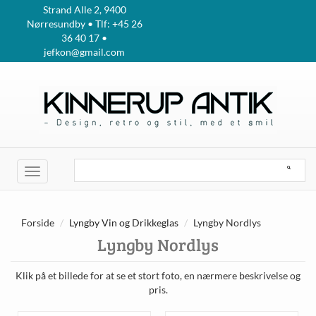
Strand Alle 2, 9400
Nørresundby • Tlf: +45 26
36 40 17 •
jefkon@gmail.com
Toggle
navigation
Forside
Lyngby Vin og Drikkeglas
Lyngby Nordlys
Lyngby Nordlys
Klik på et billede for at se et stort foto, en nærmere beskrivelse og
pris.