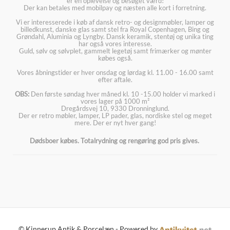
er en oplevelse og besøget værd!
Der kan betales med mobilpay og næsten alle kort i forretning.
Vi er interesserede i køb af dansk retro- og designmøbler, lamper og
billedkunst, danske glas samt stel fra Royal Copenhagen, Bing og
Grøndahl, Aluminia og Lyngby. Dansk keramik, stentøj og unika ting
har også vores interesse.
Guld, sølv og sølvplet, gammelt legetøj samt frimærker og mønter
købes også.
Vores åbningstider er hver onsdag og lørdag kl. 11.00 - 16.00 samt
efter aftale.
OBS:
Den første søndag hver måned kl. 10 -15.00 holder vi marked i
vores lager på 1000 m²
Dregårdsvej 10, 9330 Dronninglund.
Der er retro møbler, lamper, LP pader, glas, nordiske stel og meget
mere. Der er nyt hver gang!
Dødsboer købes. Totalrydning og rengøring god pris gives.
© Kinnerup Antik & Porcelæn - Powered by