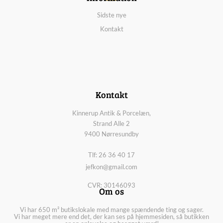
Sidste nye
Kontakt
Kontakt
Kinnerup Antik & Porcelæn,
Strand Alle 2
9400 Nørresundby
Tlf: 26 36 40 17
jefkon@gmail.com
CVR: 30146093
Om os
Vi har 650 m² butikslokale med mange spændende ting og sager.
Vi har meget mere end det, der kan ses på hjemmesiden, så butikken