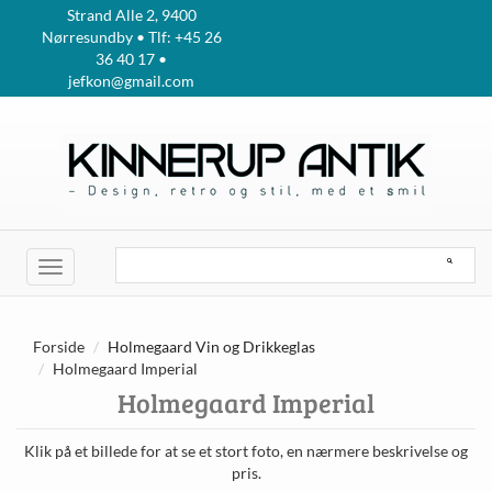
Strand Alle 2, 9400
Nørresundby • Tlf: +45 26
36 40 17 •
jefkon@gmail.com
Toggle
navigation
Forside
Holmegaard Vin og Drikkeglas
Holmegaard Imperial
Holmegaard Imperial
Klik på et billede for at se et stort foto, en nærmere beskrivelse og
pris.