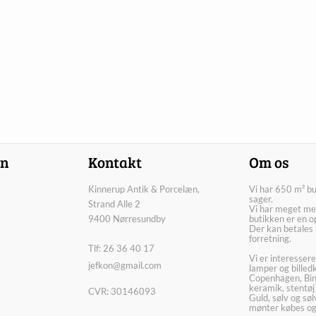
on
Kontakt
Om os
Kinnerup Antik & Porcelæn,
Vi har 650 m² b
sager.
Strand Alle 2
Vi har meget me
9400 Nørresundby
butikken er en o
Der kan betales 
forretning.
Tlf: 26 36 40 17
Vi er interesser
jefkon@gmail.com
lamper og billed
Copenhagen, Bin
keramik, stentøj
CVR: 30146093
Guld, sølv og sø
mønter købes og