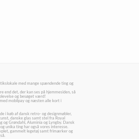
utikslokale med mange spændende ting og
re end det, der kan ses på hjemmesiden, så
plevelse og besøget værd!
med mobilpay og næsten alle kort i
ede i køb af dansk retro- og designmøbler,
kunst, danske glas samt stel fra Royal
g og Grøndahl, Aluminia og Lyngby. Dansk
 og unika ting har også vores interesse.
lvplet, gammelt legetøj samt frimærker og
så.