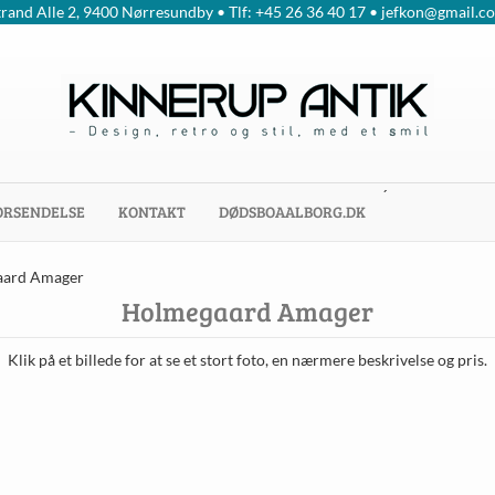
trand Alle 2, 9400 Nørresundby • Tlf: +45 26 36 40 17 • jefkon@gmail.c
´
ORSENDELSE
KONTAKT
DØDSBOAALBORG.DK
aard Amager
Holmegaard Amager
Klik på et billede for at se et stort foto, en nærmere beskrivelse og pris.