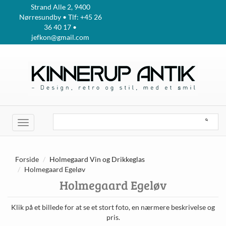
Strand Alle 2, 9400
Nørresundby • Tlf: +45 26
36 40 17 •
jefkon@gmail.com
Toggle
navigation
Forside
Holmegaard Vin og Drikkeglas
Holmegaard Egeløv
Holmegaard Egeløv
Klik på et billede for at se et stort foto, en nærmere beskrivelse og
pris.