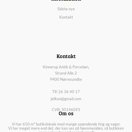
Sidste nye
Kontakt
Kontakt
Kinnerup Antik & Porcelæn,
Strand Alle 2
9400 Nørresundby
Tlf: 26 36 40 17
jefkon@gmail.com
CVR: 30146093
Om os
Vi har 650 m² butikslokale med mange spændende ting og sager.
Vi har meget mere end det, der kan ses på hjemmesiden, så butikken