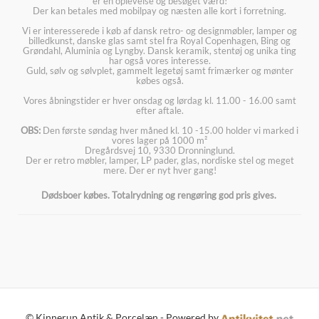
er en oplevelse og besøget værd!
Der kan betales med mobilpay og næsten alle kort i forretning.
Vi er interesserede i køb af dansk retro- og designmøbler, lamper og
billedkunst, danske glas samt stel fra Royal Copenhagen, Bing og
Grøndahl, Aluminia og Lyngby. Dansk keramik, stentøj og unika ting
har også vores interesse.
Guld, sølv og sølvplet, gammelt legetøj samt frimærker og mønter
købes også.
Vores åbningstider er hver onsdag og lørdag kl. 11.00 - 16.00 samt
efter aftale.
OBS:
Den første søndag hver måned kl. 10 -15.00 holder vi marked i
vores lager på 1000 m²
Dregårdsvej 10, 9330 Dronninglund.
Der er retro møbler, lamper, LP pader, glas, nordiske stel og meget
mere. Der er nyt hver gang!
Dødsboer købes. Totalrydning og rengøring god pris gives.
© Kinnerup Antik & Porcelæn - Powered by