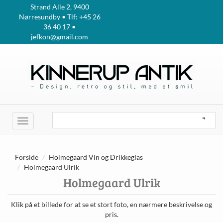
Strand Alle 2, 9400
Nørresundby • Tlf: +45 26
36 40 17 •
jefkon@gmail.com
Toggle
navigation
Forside
Holmegaard Vin og Drikkeglas
Holmegaard Ulrik
Holmegaard Ulrik
Klik på et billede for at se et stort foto, en nærmere beskrivelse og
pris.