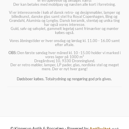
er en oplevelse og besøget værd!
Der kan betales med mobilpay og næsten alle kort i forretning.
Vi er interesserede i køb af dansk retro- og designmøbler, lamper og
billedkunst, danske glas samt stel fra Royal Copenhagen, Bing og
Grøndahl, Aluminia og Lyngby. Dansk keramik, stentøj og unika ting
har også vores interesse.
Guld, sølv og sølvplet, gammelt legetøj samt frimærker og mønter
købes også.
Vores åbningstider er hver onsdag og lørdag kl. 11.00 - 16.00 samt
efter aftale.
OBS:
Den første søndag hver måned kl. 10 -15.00 holder vi marked i
vores lager på 1000 m²
Dregårdsvej 10, 9330 Dronninglund.
Der er retro møbler, lamper, LP pader, glas, nordiske stel og meget
mere. Der er nyt hver gang!
Dødsboer købes. Totalrydning og rengøring god pris gives.
© Kinnerup Antik & Porcelæn - Powered by