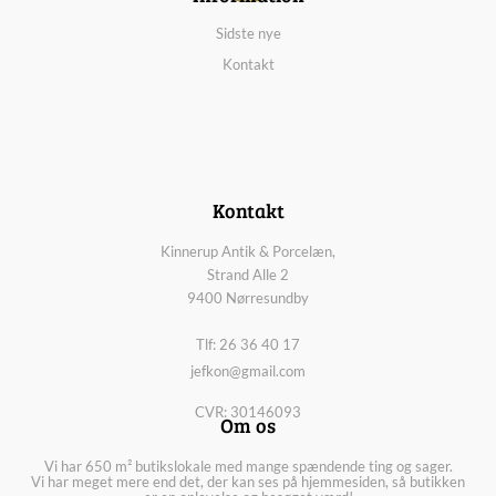
Sidste nye
Kontakt
Kontakt
Kinnerup Antik & Porcelæn,
Strand Alle 2
9400 Nørresundby
Tlf: 26 36 40 17
jefkon@gmail.com
CVR: 30146093
Om os
Vi har 650 m² butikslokale med mange spændende ting og sager.
Vi har meget mere end det, der kan ses på hjemmesiden, så butikken