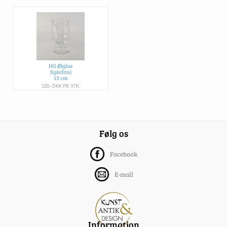
HG Ølglas
Symfoni
13 cm
120,- DKK PR. STK.
Følg os
Facebook
E-mail
Information