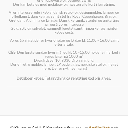
er en oplevelse og besøget værd!
Der kan betales med mobilpay og næsten alle kort i forretning.
Vi er interesserede i køb af dansk retro- og designmøbler, lamper og
billedkunst, danske glas samt stel fra Royal Copenhagen, Bing og
Grøndahl, Aluminia og Lyngby. Dansk keramik, stentøj og unika ting
har også vores interesse.
Guld, sølv og sølvplet, gammelt legetøj samt frimærker og mønter
købes også.
Vores åbningstider er hver onsdag og lørdag kl. 11.00 - 16.00 samt
efter aftale.
OBS:
Den første søndag hver måned kl. 10 -15.00 holder vi marked i
vores lager på 1000 m²
Dregårdsvej 10, 9330 Dronninglund.
Der er retro møbler, lamper, LP pader, glas, nordiske stel og meget
mere. Der er nyt hver gang!
Dødsboer købes. Totalrydning og rengøring god pris gives.
© Kinnerup Antik & Porcelæn - Powered by