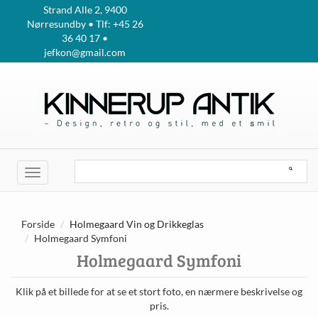
Strand Alle 2, 9400
Nørresundby • Tlf: +45 26
36 40 17 •
jefkon@gmail.com
Toggle
navigation
Forside
Holmegaard Vin og Drikkeglas
Holmegaard Symfoni
Holmegaard Symfoni
Klik på et billede for at se et stort foto, en nærmere beskrivelse og
pris.