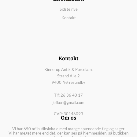
Sidste nye
Kontakt
Kontakt
Kinnerup Antik & Porcelæn,
Strand Alle 2
9400 Nørresundby
Tlf: 26 36 40 17
jefkon@gmail.com
CVR: 30146093
Om os
Vi har 650 m² butikslokale med mange spændende ting og sager.
Vi har meget mere end det, der kan ses på hjemmesiden, så butikken