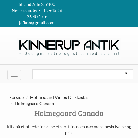
Strand Alle 2, 9400
Nørresundby • Tlf: +45 26
36 40 17 •
jefkon@gmail.com
Toggle
navigation
Forside
Holmegaard Vin og Drikkeglas
Holmegaard Canada
Holmegaard Canada
Klik på et billede for at se et stort foto, en nærmere beskrivelse og
pris.