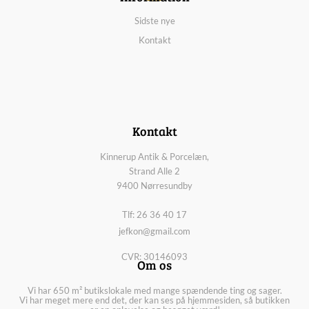
Sidste nye
Kontakt
Kontakt
Kinnerup Antik & Porcelæn,
Strand Alle 2
9400 Nørresundby
Tlf: 26 36 40 17
jefkon@gmail.com
CVR: 30146093
Om os
Vi har 650 m² butikslokale med mange spændende ting og sager.
Vi har meget mere end det, der kan ses på hjemmesiden, så butikken