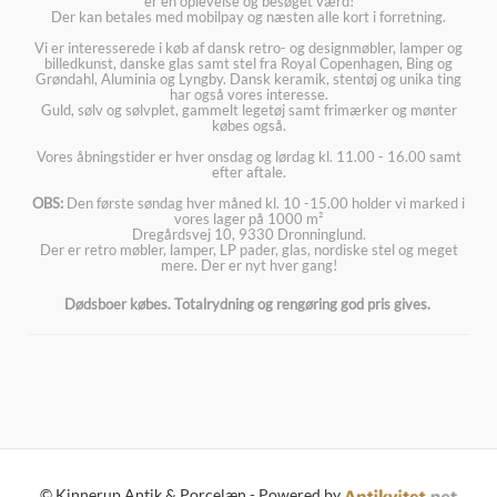
er en oplevelse og besøget værd!
Der kan betales med mobilpay og næsten alle kort i forretning.
Vi er interesserede i køb af dansk retro- og designmøbler, lamper og
billedkunst, danske glas samt stel fra Royal Copenhagen, Bing og
Grøndahl, Aluminia og Lyngby. Dansk keramik, stentøj og unika ting
har også vores interesse.
Guld, sølv og sølvplet, gammelt legetøj samt frimærker og mønter
købes også.
Vores åbningstider er hver onsdag og lørdag kl. 11.00 - 16.00 samt
efter aftale.
OBS:
Den første søndag hver måned kl. 10 -15.00 holder vi marked i
vores lager på 1000 m²
Dregårdsvej 10, 9330 Dronninglund.
Der er retro møbler, lamper, LP pader, glas, nordiske stel og meget
mere. Der er nyt hver gang!
Dødsboer købes. Totalrydning og rengøring god pris gives.
© Kinnerup Antik & Porcelæn - Powered by