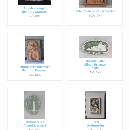
2 glade vikinger
Peter Ipsen relief, terrakotta
Henning Knudsen
1.000,- DKK
650,- DKK
Biskuit Platte
Albani Bryggeri
Hunde keramik relief
1908
Henning Knudsen
500,- DKK
350,- DKK
Biskuit relief
Relief
Albani Bryggeri
Jie Gantofta
500,- DKK
450,- DKK