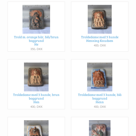
Trold m. orange hår, blå/brun
Troldedame med 3 hunde
baggrund
Henning Knudsen
He
400,- DKK
350,- DKK
Troldedame med 3 hunde, brun
Troldedame med 3 hunde, blå
baggrund
baggrund
Hen
Henn
400,- DKK
400,- DKK