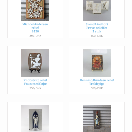
Michael Andersen
Svend Lindhart
relief
Prøve-relieffer
6320
3 styk
650,- DKK
800,- DKK
Knabstrup relief
Henning Knudsen relief
Faun med fløjte
Troldepige
350,- DKK
350,- DKK