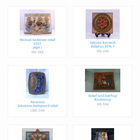
Michael Andersen relief
Søholm Keramik
6055
Relief nr. 3574-7
piger i
500,- DKK
600,- DKK
Relief med hærfugl
Knabstrup
Aluminia
500,- DKK
Johannes Hedegaard relief
1.800,- DKK