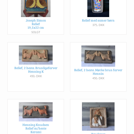
Joseph Simon
Relief med samer børn
Relief
375,- DKK
19,5x22 cm
SOLGT
Relief, 2 heste. Brunligefarver
Relief, 2 heste. Mørke brun farver
Henning K
Hennin
450,- DKK
450,- DKK
Henning Knudsen
Relief m/heste
Kerami
Brudepar