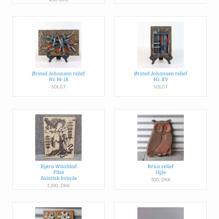
Ørsted Johansen relief
Ørsted Johansen relief
Nr. M-18
Nr. XV
SOLGT
SOLGT
Bjørn Wiinblad
Brun relief
Flise
Ugle
Asiatisk kvinde
500,- DKK
1.200,- DKK