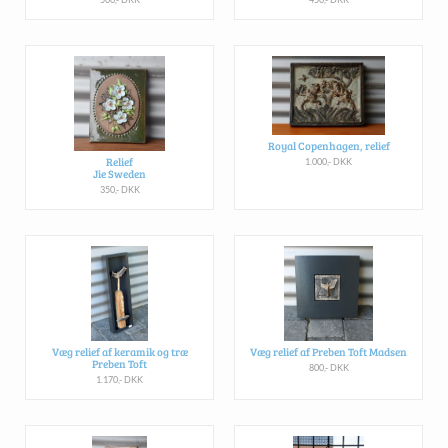
Royal Copenhagen, relief
Relief
1.000,- DKK
Jie Sweden
350,- DKK
Væg relief af keramik og træ
Væg relief af Preben Toft Madsen
Preben Toft
800,- DKK
1.170,- DKK