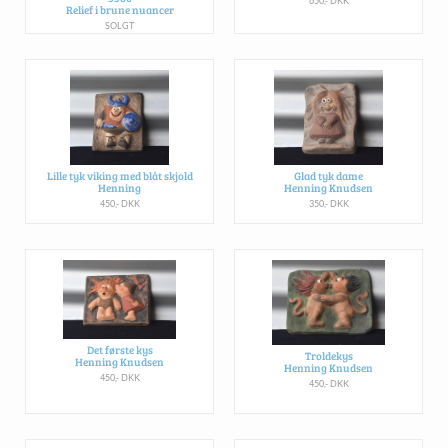
650,- DKK
Relief i brune nuancer
SOLGT
Lille tyk viking med blåt skjold
Glad tyk dame
Henning
Henning Knudsen
450,- DKK
350,- DKK
Det første kys
Troldekys
Henning Knudsen
Henning Knudsen
450,- DKK
450,- DKK