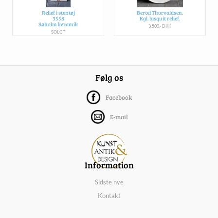
Relief i stentøj
Bertel Thorvaldsen.
3558
Kgl. bisquit relief.
Søholm keramik
3.500,- DKK
SOLGT
Følg os
Facebook
E-mail
Information
Sidste nye
Kontakt