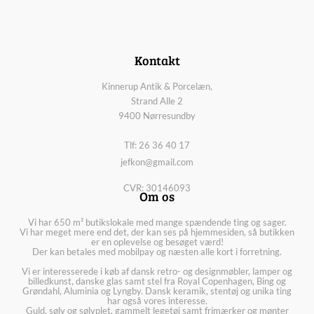
Kontakt
Kinnerup Antik & Porcelæn,
Strand Alle 2
9400 Nørresundby
Tlf: 26 36 40 17
jefkon@gmail.com
CVR: 30146093
Om os
Vi har 650 m² butikslokale med mange spændende ting og sager.
Vi har meget mere end det, der kan ses på hjemmesiden, så butikken
er en oplevelse og besøget værd!
Der kan betales med mobilpay og næsten alle kort i forretning.
Vi er interesserede i køb af dansk retro- og designmøbler, lamper og
billedkunst, danske glas samt stel fra Royal Copenhagen, Bing og
Grøndahl, Aluminia og Lyngby. Dansk keramik, stentøj og unika ting
har også vores interesse.
Guld, sølv og sølvplet, gammelt legetøj samt frimærker og mønter