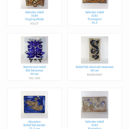
Søholm relief
Søholm relief
3589
3581
Fugl og blade
Travsport
36,5
SOLGT
500,- DKK
Rørstrand relief
Relief blå abstrakt mønster
Blå blomster
38 cm
30 cm
RESERVERET
550,- DKK
Alumina
Søholm relief
Relief blå ænder
3582
23,5 cm
Karrettur