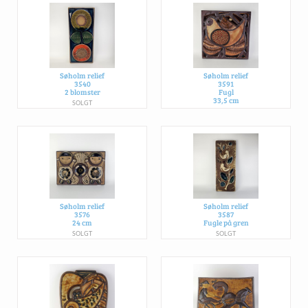
Søholm relief
Søholm relief
3540
3591
2 blomster
Fugl
33,5 cm
SOLGT
SOLGT
Søholm relief
Søholm relief
3576
3587
24 cm
Fugle på gren
SOLGT
SOLGT