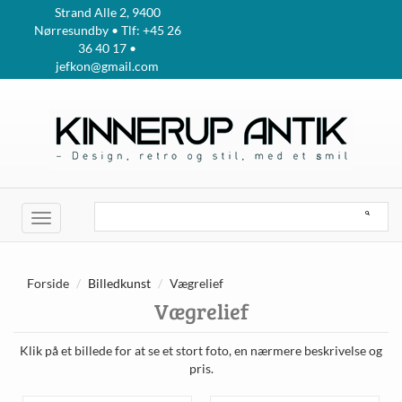
Strand Alle 2, 9400
Nørresundby • Tlf: +45 26
36 40 17 •
jefkon@gmail.com
Toggle
navigation
Forside
Billedkunst
Vægrelief
Vægrelief
Klik på et billede for at se et stort foto, en nærmere beskrivelse og
pris.