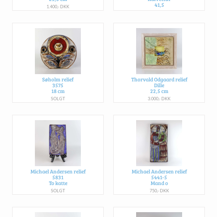
41,5
1.400,- DKK
SOLGT
Søholm relief
Thorvald Odgaard relief
3575
Dille
18 cm
22,5 cm
SOLGT
3.000,- DKK
Michael Andersen relief
Michael Andersen relief
5831
5441-5
To katte
Mand o
SOLGT
750,- DKK