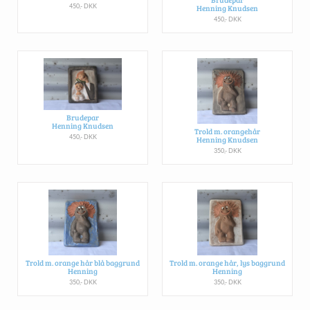
450,- DKK
Henning Knudsen
450,- DKK
Brudepar
Henning Knudsen
Trold m. orangehår
450,- DKK
Henning Knudsen
350,- DKK
Trold m. orange hår blå baggrund
Trold m. orange hår, lys baggrund
Henning
Henning
350,- DKK
350,- DKK