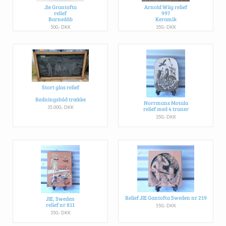
Jie Grantofta
Arnold Wiig relief
relief
997
Barnedåb
Keramik
500,- DKK
350,- DKK
Stort glas relief
Redningsbåd trække
Norrmans Motala
35.000,- DKK
relief med 4 traner
350,- DKK
Relief JIE Gantofta Sweden nr 219
JIE, Sweden
relief nr 811
550,- DKK
350,- DKK