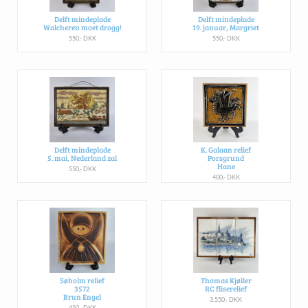
Delft mindeplade
Delft mindeplade
Walcheren moet drogg!
19. januar, Margriet
550,- DKK
550,- DKK
Delft mindeplade
K. Galaan relief
5. mai, Nederland zal
Porsgrund
Hane
550,- DKK
400,- DKK
Søholm relief
Thomas Kjøller
3572
RC fliserelief
Brun Engel
3.550,- DKK
450,- DKK