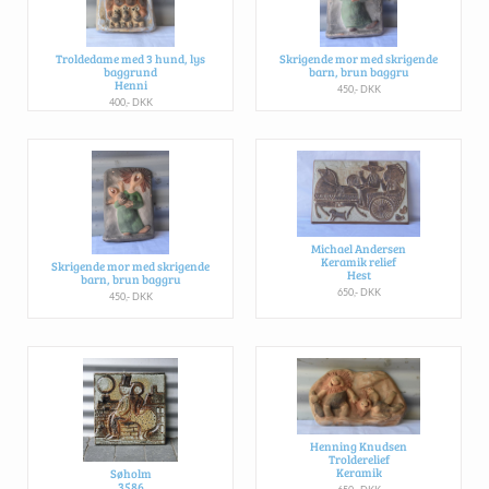
Troldedame med 3 hund, lys
Skrigende mor med skrigende
baggrund
barn, brun baggru
Henni
450,- DKK
400,- DKK
Michael Andersen
Keramik relief
Skrigende mor med skrigende
Hest
barn, brun baggru
650,- DKK
450,- DKK
Henning Knudsen
Trolderelief
Keramik
Søholm
3586