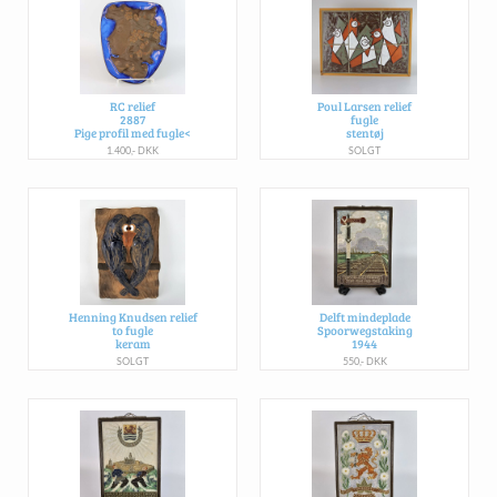
RC relief
Poul Larsen relief
2887
fugle
Pige profil med fugle<
stentøj
1.400,- DKK
SOLGT
Henning Knudsen relief
Delft mindeplade
to fugle
Spoorwegstaking
keram
1944
SOLGT
550,- DKK