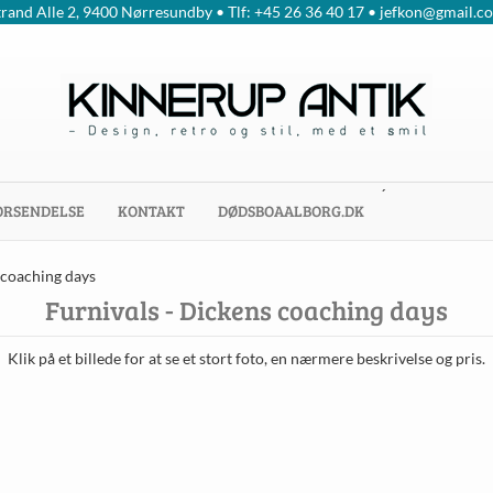
trand Alle 2, 9400 Nørresundby • Tlf: +45 26 36 40 17 • jefkon@gmail.c
´
ORSENDELSE
KONTAKT
DØDSBOAALBORG.DK
 coaching days
Furnivals - Dickens coaching days
Klik på et billede for at se et stort foto, en nærmere beskrivelse og pris.