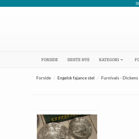
S
(CURRENT)
FORSIDE
SIDSTE NYE
KATEGORI
F
Forside
Engelsk fajance stel
Furnivals - Dickens