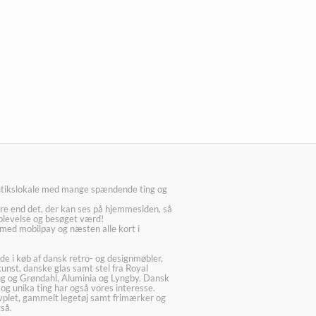
utikslokale med mange spændende ting og
re end det, der kan ses på hjemmesiden, så
plevelse og besøget værd!
med mobilpay og næsten alle kort i
ede i køb af dansk retro- og designmøbler,
kunst, danske glas samt stel fra Royal
g og Grøndahl, Aluminia og Lyngby. Dansk
 og unika ting har også vores interesse.
lvplet, gammelt legetøj samt frimærker og
så.