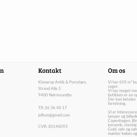
on
Kontakt
Om os
Kinnerup Antik & Porcelæn,
Vi har 650 m² b
sager.
Strand Alle 2
Vi har meget me
9400 Nørresundby
butikken er en o
Der kan betales 
forretning.
Tlf: 26 36 40 17
Vi er interesser
jefkon@gmail.com
lamper og billed
Copenhagen, Bin
keramik, stentøj
CVR: 30146093
Guld, sølv og sø
mønter købes og