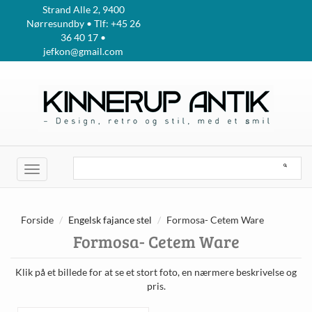
Strand Alle 2, 9400
Nørresundby • Tlf: +45 26
36 40 17 •
jefkon@gmail.com
Toggle
navigation
Forside
Engelsk fajance stel
Formosa- Cetem Ware
Formosa- Cetem Ware
Klik på et billede for at se et stort foto, en nærmere beskrivelse og
pris.