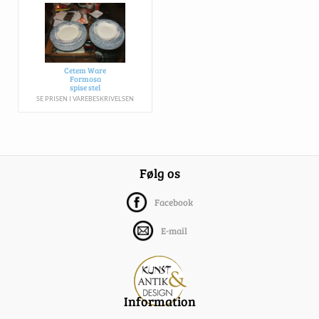
Cetem Ware
Formosa
spise stel
SE PRISEN I VAREBESKRIVELSEN
Følg os
Facebook
E-mail
Information