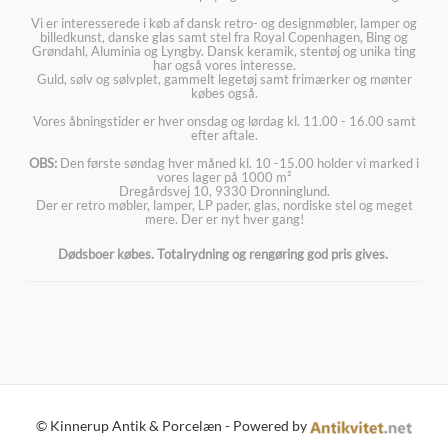
Vi er interesserede i køb af dansk retro- og designmøbler, lamper og
billedkunst, danske glas samt stel fra Royal Copenhagen, Bing og
Grøndahl, Aluminia og Lyngby. Dansk keramik, stentøj og unika ting
har også vores interesse.
Guld, sølv og sølvplet, gammelt legetøj samt frimærker og mønter
købes også.
Vores åbningstider er hver onsdag og lørdag kl. 11.00 - 16.00 samt
efter aftale.
OBS:
Den første søndag hver måned kl. 10 -15.00 holder vi marked i
vores lager på 1000 m²
Dregårdsvej 10, 9330 Dronninglund.
Der er retro møbler, lamper, LP pader, glas, nordiske stel og meget
mere. Der er nyt hver gang!
Dødsboer købes. Totalrydning og rengøring god pris gives.
© Kinnerup Antik & Porcelæn - Powered by