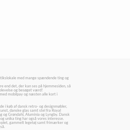
utikslokale med mange spændende ting og
re end det, der kan ses på hjemmesiden, så
plevelse og besøget værd!
med mobilpay og næsten alle kort i
ede i køb af dansk retro- og designmøbler,
kunst, danske glas samt stel fra Royal
g og Grøndahl, Aluminia og Lyngby. Dansk
 og unika ting har også vores interesse.
lvplet, gammelt legetøj samt frimærker og
så.