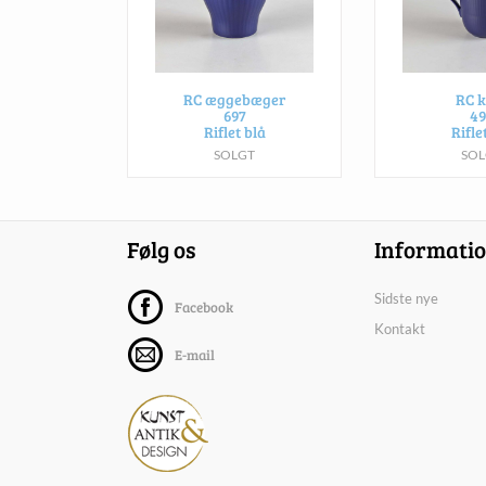
RC æggebæger
RC k
697
49
Riflet blå
Rifle
SOLGT
SOL
Følg os
Informati
Sidste nye
Facebook
Kontakt
E-mail