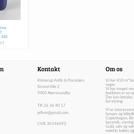
rus
7
t blå
GT
on
Kontakt
Om os
Kinnerup Antik & Porcelæn,
Vi har 650 m² b
sager.
Strand Alle 2
Vi har meget me
9400 Nørresundby
butikken er en o
Der kan betales 
forretning.
Tlf: 26 36 40 17
Vi er interesser
jefkon@gmail.com
lamper og billed
Copenhagen, Bin
keramik, stentøj
CVR: 30146093
Guld, sølv og sø
mønter købes og