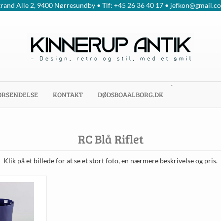
trand Alle 2, 9400 Nørresundby • Tlf: +45 26 36 40 17 • jefkon@gmail.c
´
ORSENDELSE
KONTAKT
DØDSBOAALBORG.DK
RC Blå Riflet
Klik på et billede for at se et stort foto, en nærmere beskrivelse og pris.