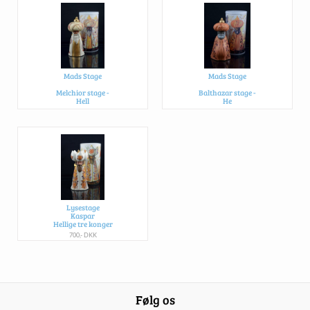
Mads Stage
Mads Stage
Melchior stage -
Balthazar stage -
Hell
He
600,- DKK
600,- DKK
Lysestage
Kaspar
Hellige tre konger
700,- DKK
Følg os