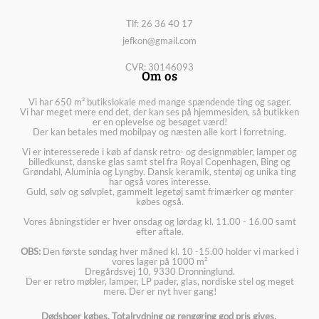
Tlf: 26 36 40 17
jefkon@gmail.com
CVR: 30146093
Om os
Vi har 650 m² butikslokale med mange spændende ting og sager.
Vi har meget mere end det, der kan ses på hjemmesiden, så butikken
er en oplevelse og besøget værd!
Der kan betales med mobilpay og næsten alle kort i forretning.
Vi er interesserede i køb af dansk retro- og designmøbler, lamper og
billedkunst, danske glas samt stel fra Royal Copenhagen, Bing og
Grøndahl, Aluminia og Lyngby. Dansk keramik, stentøj og unika ting
har også vores interesse.
Guld, sølv og sølvplet, gammelt legetøj samt frimærker og mønter
købes også.
Vores åbningstider er hver onsdag og lørdag kl. 11.00 - 16.00 samt
efter aftale.
OBS:
Den første søndag hver måned kl. 10 -15.00 holder vi marked i
vores lager på 1000 m²
Dregårdsvej 10, 9330 Dronninglund.
Der er retro møbler, lamper, LP pader, glas, nordiske stel og meget
mere. Der er nyt hver gang!
Dødsboer købes. Totalrydning og rengøring god pris gives.