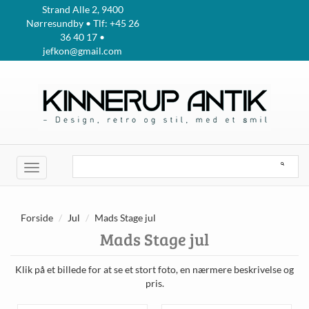
Strand Alle 2, 9400
Nørresundby • Tlf: +45 26
36 40 17 •
jefkon@gmail.com
Toggle
navigation
Forside
Jul
Mads Stage jul
Mads Stage jul
Klik på et billede for at se et stort foto, en nærmere beskrivelse og
pris.