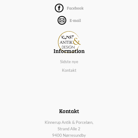
Facebook
E-mail
Information
Sidste nye
Kontakt
Kontakt
Kinnerup Antik & Porcelæn,
Strand Alle 2
9400 Nørresundby